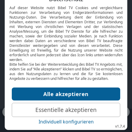
Interviews
Kids App
Neuigkeiten
Smart TV
HbbTV
Bibelthek Online-Bibel
Nächster Gottesdienst
Bibel TV
Service
Über uns
Kontakt
Jobs
TV-Empfang
Presse
FAQ
Mediadaten
bibeltv.de:
Impressum
Datenschutz
Nutzungsbedingungen
Fakten Bibel TV App