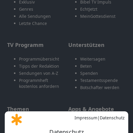
Exklusiv
Bibel TV Impuls
Genres
EchtJetzt
Alle Sendungen
MeinGottesdienst
Letzte Chance
TV Programm
Unterstützen
Programmübersicht
Weitersagen
Tipps der Redaktion
Beten
Sendungen von A-Z
Spenden
Programmheft
Testamentsspende
kostenlos anfordern
Botschafter werden
Themen
Apps & Angebote
Gott und Bibel erklärt
Newsletter
Feiertage
Mobile App