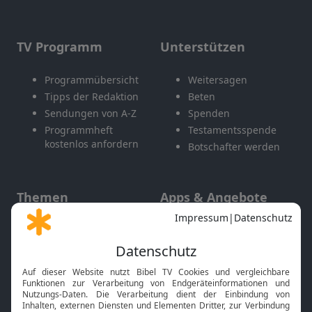
TV Programm
Unterstützen
Programmübersicht
Weitersagen
Tipps der Redaktion
Beten
Sendungen von A-Z
Spenden
Programmheft
Testamentsspende
kostenlos anfordern
Botschafter werden
Themen
Apps & Angebote
Gott und Bibel erklärt
Newsletter
Feiertage
Mobile App
Interviews
Kids App
Neuigkeiten
Smart TV
HbbTV