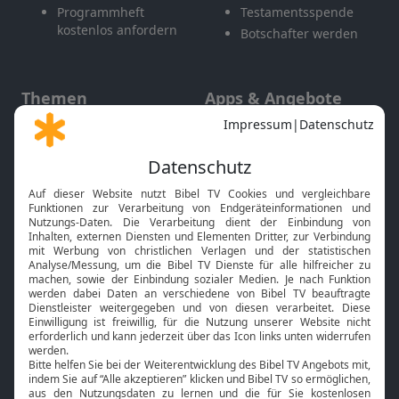
Programmheft
Testamentsspende
kostenlos anfordern
Botschafter werden
Themen
Apps & Angebote
Gott und Bibel erklärt
Newsletter
Feiertage
Mobile App
Interviews
Kids App
Neuigkeiten
Smart TV
HbbTV
Bibelthek Online-Bibel
Nächster Gottesdienst
Bibel TV
Service
Über uns
Kontakt
Jobs
TV-Empfang