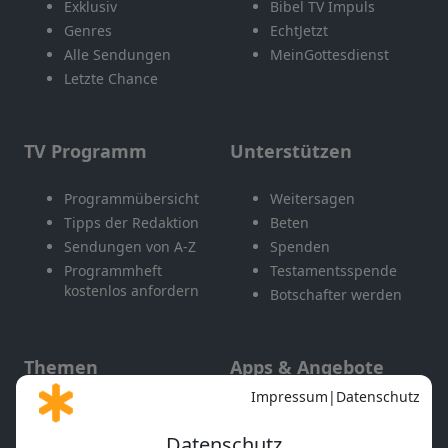
Exklusiv
Bibel TV Impuls
Genres
EchtJetzt
Alle Sendungen
MeinGottesdienst
Letzte Chance
TV Programm
Unterstützen
Programmübersicht
Weitersagen
Tipps der Redaktion
Beten
Sendungen von A-Z
Spenden
Programmheft
Testamentsspende
kostenlos anfordern
Botschafter werden
Themen
Apps & Angebote
Gott und Bibel erklärt
Newsletter
Feiertage
Mobile App