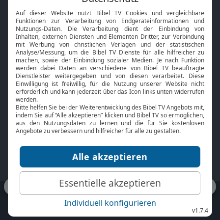
Interviews
Kids App
Neuigkeiten
Smart TV
HbbTV
Bibelthek Online-Bibel
Nächster Gottesdienst
Bibel TV
Service
Über uns
Kontakt
Jobs
TV-Empfang
Presse
FAQ
Mediadaten
bibeltv.de:
Impressum
Datenschutz
Nutzungsbedingungen
Fakten Bibel TV App