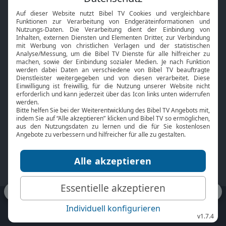
Interviews
Kids App
Neuigkeiten
Smart TV
HbbTV
Bibelthek Online-Bibel
Nächster Gottesdienst
Bibel TV
Service
Über uns
Kontakt
Jobs
TV-Empfang
Presse
FAQ
Mediadaten
bibeltv.de:
Impressum
Datenschutz
Nutzungsbedingungen
Fakten Bibel TV App