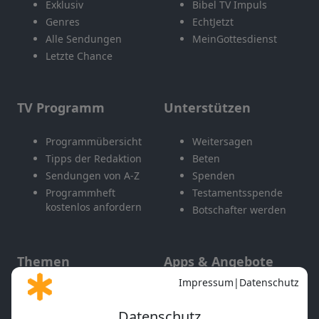
Exklusiv
Bibel TV Impuls
Genres
EchtJetzt
Alle Sendungen
MeinGottesdienst
Letzte Chance
TV Programm
Unterstützen
Programmübersicht
Weitersagen
Tipps der Redaktion
Beten
Sendungen von A-Z
Spenden
Programmheft
Testamentsspende
kostenlos anfordern
Botschafter werden
Themen
Apps & Angebote
Gott und Bibel erklärt
Newsletter
Feiertage
Mobile App