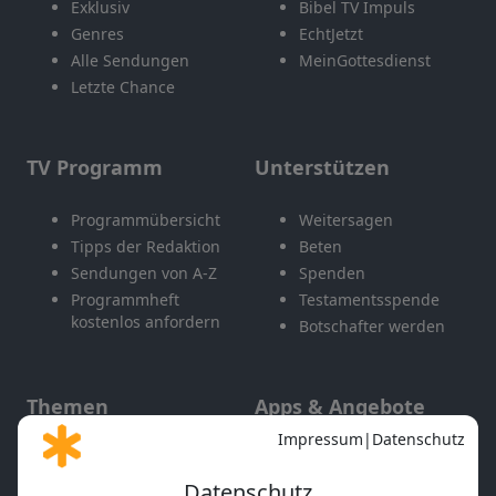
Exklusiv
Bibel TV Impuls
Genres
EchtJetzt
Alle Sendungen
MeinGottesdienst
Letzte Chance
TV Programm
Unterstützen
Programmübersicht
Weitersagen
Tipps der Redaktion
Beten
Sendungen von A-Z
Spenden
Programmheft
Testamentsspende
kostenlos anfordern
Botschafter werden
Themen
Apps & Angebote
Gott und Bibel erklärt
Newsletter
Feiertage
Mobile App