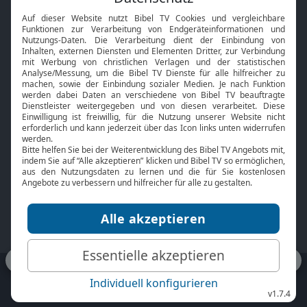
Interviews
Kids App
Neuigkeiten
Smart TV
HbbTV
Bibelthek Online-Bibel
Nächster Gottesdienst
Bibel TV
Service
Über uns
Kontakt
Jobs
TV-Empfang
Presse
FAQ
Mediadaten
bibeltv.de:
Impressum
Datenschutz
Nutzungsbedingungen
Fakten Bibel TV App