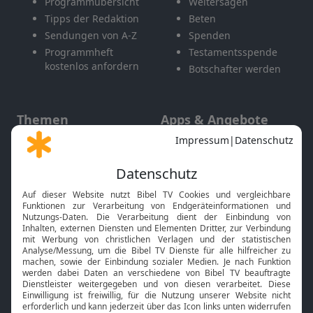
Programmübersicht
Weitersagen
Tipps der Redaktion
Beten
Sendungen von A-Z
Spenden
Programmheft
Testamentsspende
kostenlos anfordern
Botschafter werden
Themen
Apps & Angebote
Gott und Bibel erklärt
Newsletter
Feiertage
Mobile App
Interviews
Kids App
Neuigkeiten
Smart TV
HbbTV
Bibelthek Online-Bibel
Nächster Gottesdienst
Bibel TV
Service