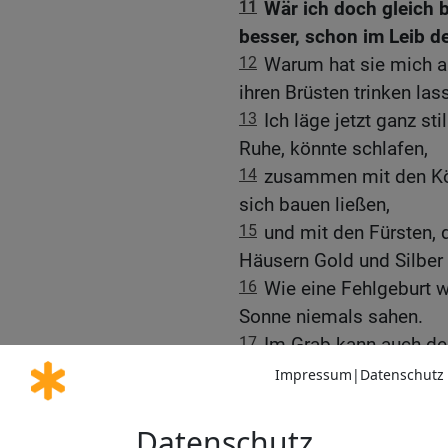
11
Wär ich doch gleich 
besser, schon im Leib de
12
Warum hat sie mich 
ihren Brüsten trinken las
13
Ich läge jetzt ganz st
Ruhe, könnte schlafen,
14
zusammen mit den Kön
sich bauen ließen,
15
und mit den Fürsten,
Häusern Gold und Silber 
16
Wie eine Fehlgeburt wä
Sonne niemals sahen.
17
Im Grab kann auch de
Fronarbeiter ruht dort au
18
Auch die Gefangenen s
mehr, wenn die Wächter 