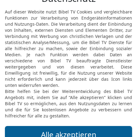
19
Ob Groß, ob Klein, dort
frei von seinem Herrn.
20
Warum gibt Gott den 
voller Bitterkeit und Müh
21
Sie warten auf den To
viel mehr als alle Schätz
22
Sie freuen sich auf ih
Gedanken an ihr Grab.
23
Wohin mein Leben führ
hält Gott mich eingeschl
24
Nur unter Stöhnen ess
auf, es fließt wie Wasser
25
Hab ich vor etwas Angs
das kommt bestimmt.
26
Ich habe keinen Fried
fällt mich an.«