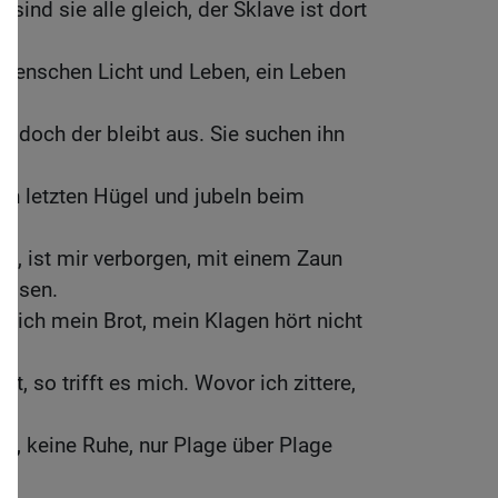
 sind sie alle gleich, der Sklave ist dort
Menschen Licht und Leben, ein Leben
e?
d, doch der bleibt aus. Sie suchen ihn
e.
ren letzten Hügel und jubeln beim
t, ist mir verborgen, mit einem Zaun
ossen.
e ich mein Brot, mein Klagen hört nicht
.
t, so trifft es mich. Wovor ich zittere,
en, keine Ruhe, nur Plage über Plage