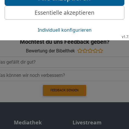
Gute Nachricht Bibel, durchgesehene N
Möchtest du uns Feedback geben?
Bewertung der Bibelthek
FEEDBACK SENDEN
Mediathek
Livestream