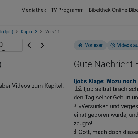
Mediathek
TV Programm
Bibelthek Online-Bibe
b (Ijob)
Kapitel 3
Vers 11
Vorlesen
Videos a
)
Gute Nachricht B
Ijobs Klage: Wozu noch
aber Videos zum Kapitel.
1-2
Ijob selbst brach sch
den Tag seiner Geburt un
3
»Versunken und vergess
einst geboren wurde, und
zeugte!
4
Gott, mach doch diesen