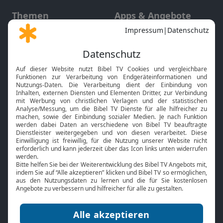
Themen
Apps & Angebote
Gott und Bibel erklärt
Newsletter
Feiertage
Mobile App
Interviews
Kids App
Neuigkeiten
Smart TV
HbbTV
Bibelthek Online-Bibel
Nächster Gottesdienst
Bibel TV
Service
Über uns
Kontakt
Jobs
TV-Empfang
Presse
FAQ
Mediadaten