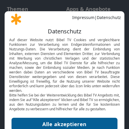
Themen
Apps & Angebote
Gott und Bibel erklärt
Newsletter
Feiertage
Mobile App
Interviews
Kids App
Neuigkeiten
Smart TV
HbbTV
Bibelthek Online-Bibel
Nächster Gottesdienst
Bibel TV
Service
Über uns
Kontakt
Jobs
TV-Empfang
Presse
FAQ
Mediadaten