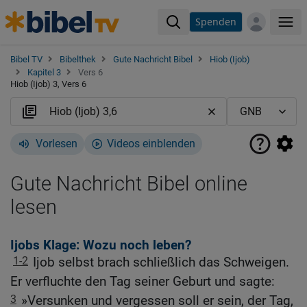
Spenden
Me
Bibel TV
Bibelthek
Gute Nachricht Bibel
Hiob (Ijob)
Kapitel 3
Vers 6
Hiob (Ijob) 3, Vers 6
Vorlesen
Videos einblenden
Gute Nachricht Bibel online
lesen
Ijobs Klage: Wozu noch leben?
1-2
Ijob selbst brach schließlich das Schweigen.
Er verfluchte den Tag seiner Geburt und sagte:
3
»Versunken und vergessen soll er sein, der Tag,