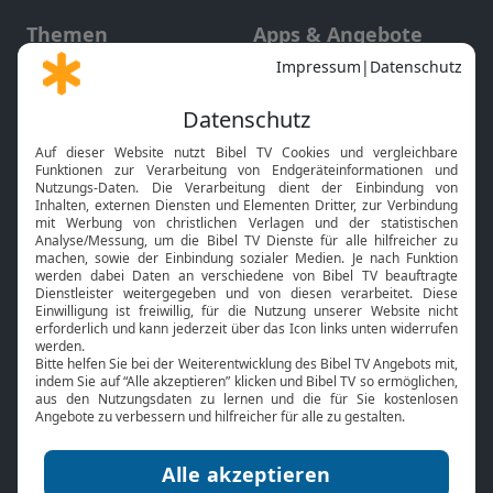
Themen
Apps & Angebote
Gott und Bibel erklärt
Newsletter
Feiertage
Mobile App
Interviews
Kids App
Neuigkeiten
Smart TV
HbbTV
Bibelthek Online-Bibel
Nächster Gottesdienst
Bibel TV
Service
Über uns
Kontakt
Jobs
TV-Empfang
Presse
FAQ
Mediadaten