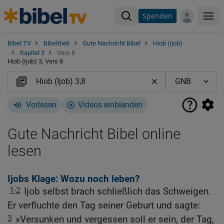
Spenden
Me
Bibel TV
Bibelthek
Gute Nachricht Bibel
Hiob (Ijob)
Kapitel 3
Vers 8
Hiob (Ijob) 3, Vers 8
Vorlesen
Videos einblenden
Gute Nachricht Bibel online
lesen
Ijobs Klage: Wozu noch leben?
1-2
Ijob selbst brach schließlich das Schweigen.
Er verfluchte den Tag seiner Geburt und sagte:
3
»Versunken und vergessen soll er sein, der Tag,