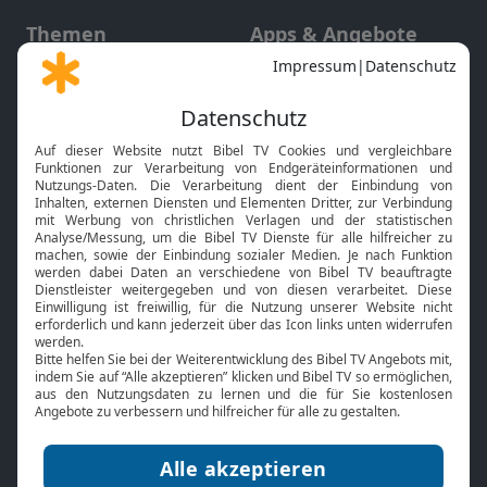
Themen
Apps & Angebote
Gott und Bibel erklärt
Newsletter
Feiertage
Mobile App
Interviews
Kids App
Neuigkeiten
Smart TV
HbbTV
Bibelthek Online-Bibel
Nächster Gottesdienst
Bibel TV
Service
Über uns
Kontakt
Jobs
TV-Empfang
Presse
FAQ
Mediadaten