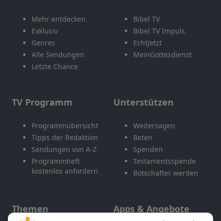
Mehr entdecken
Bibel TV
Exklusiv
Bibel TV Impuls
Genres
EchtJetzt
Alle Sendungen
MeinGottesdienst
Letzte Chance
TV Programm
Unterstützen
Programmübersicht
Weitersagen
Tipps der Redaktion
Beten
Sendungen von A-Z
Spenden
Programmheft
Testamentsspende
kostenlos anfordern
Botschafter werden
Themen
Apps & Angebote