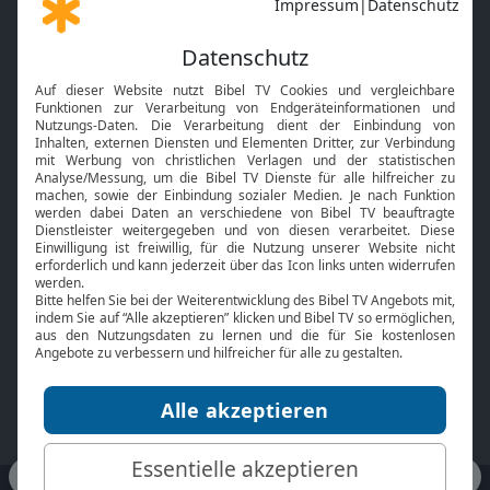
Gott und Bibel erklärt
Newsletter
Feiertage
Mobile App
Interviews
Kids App
Neuigkeiten
Smart TV
HbbTV
Bibelthek Online-Bibel
Nächster Gottesdienst
Bibel TV
Service
Über uns
Kontakt
Jobs
TV-Empfang
Presse
FAQ
Mediadaten