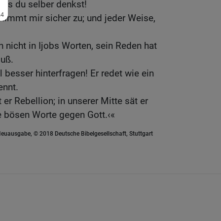
was du selber denkst!
stimmt mir sicher zu; und jeder Weise,
h nicht in Ijobs Worten, sein Reden hat
uß.
l besser hinterfragen! Er redet wie ein
ennt.
er Rebellion; in unserer Mitte sät er
e bösen Worte gegen Gott.‹«
euausgabe, © 2018 Deutsche Bibelgesellschaft, Stuttgart