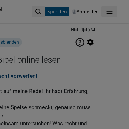
l
Spenden
Anmelden
Menü
Hiob (Ijob) 34
usblenden
ibel online lesen
echt vorwerfen!
t auf meine Rede! Ihr habt Erfahrung;
 eine Speise schmeckt; genauso muss
.‹
meinsam untersuchen! Was recht und