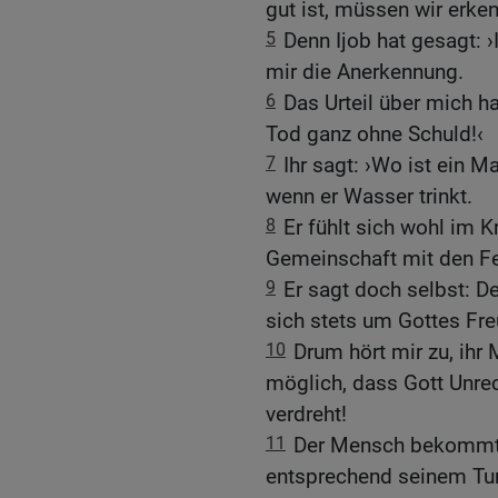
gut ist, müssen wir erke
5
Denn Ijob hat gesagt: ›
mir die Anerkennung.
6
Das Urteil über mich ha
Tod ganz ohne Schuld!‹
7
Ihr sagt: ›Wo ist ein Ma
wenn er Wasser trinkt.
8
Er fühlt sich wohl im K
Gemeinschaft mit den Fe
9
Er sagt doch selbst: D
sich stets um Gottes Fr
10
Drum hört mir zu, ihr 
möglich, dass Gott Unrec
verdreht!
11
Der Mensch bekommt v
entsprechend seinem Tun 