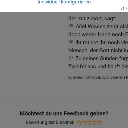
du! Nun lass uns hören, 
34
Wer Einsicht hat, der 
der mir zuhört, sagt:
35
›Viel Wissen zeigt sic
doch weder Hand noch F
36
Ihr müsst ihn noch vie
Mensch, der Gott nicht k
37
Zu seinen Sünden fügt 
Zweifel aus und häuft di
Gute Nachricht Bibel, durchgesehene N
Möchtest du uns Feedback geben?
Bewertung der Bibelthek