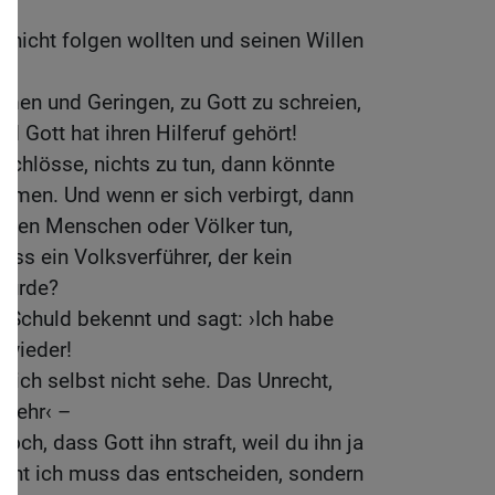
hm nicht folgen wollten und seinen Willen
men und Geringen, zu Gott zu schreien,
nd Gott hat ihren Hilferuf gehört!
schlösse, nichts zu tun, dann könnte
mmen. Und wenn er sich verbirgt, dann
nnten Menschen oder Völker tun,
ass ein Volksverführer, der kein
 würde?
 Schuld bekennt und sagt: ›Ich habe
e wieder!
ie ich selbst nicht sehe. Das Unrecht,
t mehr‹ –
och, dass Gott ihn straft, weil du ihn ja
 Nicht ich muss das entscheiden, sondern