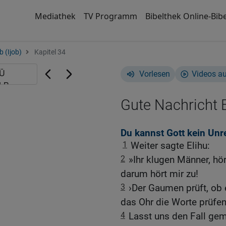
Mediathek
TV Programm
Bibelthek Online-Bibe
b (Ijob)
Kapitel 34
Vorlesen
Videos a
Gute Nachricht B
Du kannst Gott kein Unr
1
Weiter sagte Elihu:
2
»Ihr klugen Männer, hör
darum hört mir zu!
3
›Der Gaumen prüft, ob
das Ohr die Worte prüfen
4
Lasst uns den Fall ge