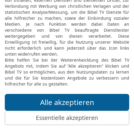
wie Verbrecher.
27
Das tut er, weil sie i
nie beachtet haben.
28
So zwangen sie die Ar
ihm ihr Leid zu klagen. U
29
Doch wenn er sich ent
niemand ihn dafür verda
sieht ihn keiner. Was kö
30
wenn Gott es wollte, d
Gewissen hat, ihr König
31
Wenn jemand Gott die
mich verfehlt, ich tu’s ni
32
Zeig mir die Fehler, d
das ich tat, ich tu’s nich
33
willst du dann immer n
bereits verurteilt hast?