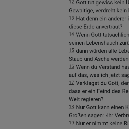
12
Gott tut gewiss kein U
Gewaltige, verdreht kein 
13
Hat denn ein anderer
diese Erde anvertraut?
14
Wenn Gott tatsächlich
seinen Lebenshauch zurü
15
dann würden alle Leb
Staub und Asche werden
16
Wenn du Verstand hast
auf das, was ich jetzt sa
17
Verklagst du Gott, de
dass er ein Feind des Re
Welt regieren?
18
Nur Gott kann einen 
Großen sagen: ›Ihr Verbr
19
Nur er nimmt keine Rü