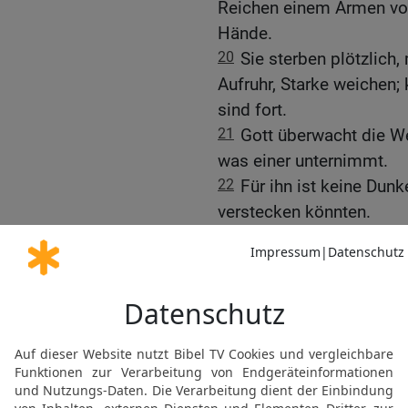
Reichen einem Armen vor
Hände.
20
Sie sterben plötzlich,
Aufruhr, Starke weichen;
sind fort.
21
Gott überwacht die W
was einer unternimmt.
22
Für ihn ist keine Dunk
verstecken könnten.
23
Gott braucht auch ke
Menschen vor Gericht zu
24
Er muss die Mächtigen
andere Leute zu ersetzen
25
Weil Gott genau auf ih
zugrunde richten.
26
Auf öffentlichem Platz