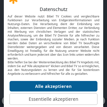
Gott und Bibel erklärt
Newsletter
Feiertage
Mobile App
Interviews
Kids App
Neuigkeiten
Smart TV
HbbTV
Bibelthek Online-Bibel
Nächster Gottesdienst
Bibel TV
Service
Über uns
Kontakt
Jobs
TV-Empfang
Presse
FAQ
Mediadaten
bibeltv.de:
Impressum
Datenschutz