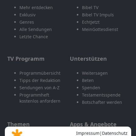
Mehr entdecken
Bibel TV
Exklusiv
Bibel TV Impuls
Genres
EchtJetzt
Alle Sendungen
MeinGottesdienst
Letzte Chance
TV Programm
Unterstützen
Programmübersicht
Weitersagen
Tipps der Redaktion
Beten
Sendungen von A-Z
Spenden
Programmheft
Testamentsspende
kostenlos anfordern
Botschafter werden
Themen
Apps & Angebote