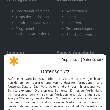
Programmübersicht
Weitersagen
Tipps der Redaktion
Beten
Sendungen von A-Z
Spenden
Programmheft
Testamentsspende
kostenlos anfordern
Botschafter werden
Themen
Apps & Angebote
Gott und Bibel erklärt
Newsletter
Feiertage
Mobile App
Interviews
Kids App
Neuigkeiten
Smart TV
HbbTV
Bibelthek Online-Bibel
Nächster Gottesdienst