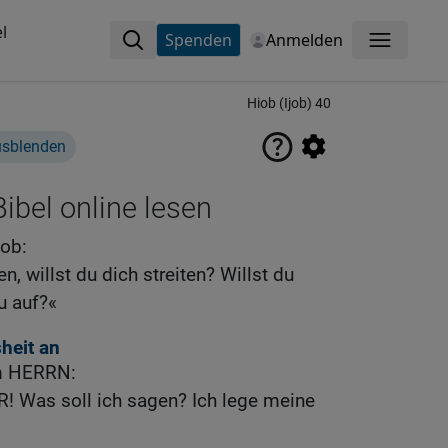
l
Spenden
Anmelden
Menü
Hiob (Ijob) 40
usblenden
ibel online lesen
job:
, willst du dich streiten? Willst du
u auf?«
heit an
em HERRN:
R! Was soll ich sagen? Ich lege meine