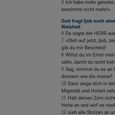
5
Ich habe mehr geredet, 
bestimmt nicht mehr!«
Gott fragt Ijob noch ein
Weisheit
6
Da sagte der HERR aus
7
»Steh auf jetzt, Ijob, z
gib du mir Bescheid!
8
Willst du im Ernst mein
sehn, damit du recht beh
9
Sag, nimmst du es an 
donnern wie die meine?
10
Dann zeige dich in dei
Majestät und Hoheit seh
11
Halt deinen Zorn nicht
Hohe an und wirf es nied
12
sieh alle Stolzen an u