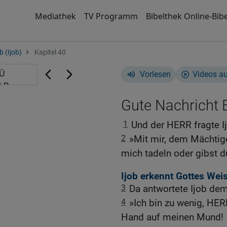
Mediathek
TV Programm
Bibelthek Online-Bibe
b (Ijob)
Kapitel 40
Vorlesen
Videos a
Gute Nachricht B
1
Und der HERR fragte I
2
»Mit mir, dem Mächtigen
mich tadeln oder gibst d
Ijob erkennt Gottes Weis
3
Da antwortete Ijob d
4
»Ich bin zu wenig, HER
Hand auf meinen Mund!