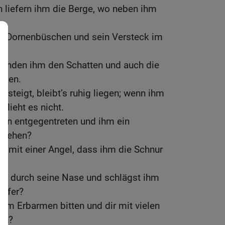
 liefern ihm die Berge, wo neben ihm
er Dornenbüschen und sein Versteck im
s.
penden ihm den Schatten und auch die
umen.
steigt, bleibt’s ruhig liegen; wenn ihm
 flieht es nicht.
orn entgegentreten und ihm ein
 ziehen?
l mit einer Angel, dass ihm die Schnur
eil durch seine Nase und schlägst ihm
iefer?
 um Erbarmen bitten und dir mit vielen
ln?