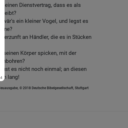
r einen Dienstvertrag, dass es als
bleibt?
s wär’s ein kleiner Vogel, und legst es
eine?
cherzunft an Händler, die es in Stücken
n?
 seinen Körper spicken, mit der
rchbohren?
tust es nicht noch einmal; an diesen
en lang!
euausgabe, © 2018 Deutsche Bibelgesellschaft, Stuttgart