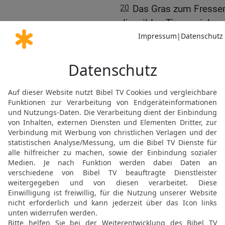
20
Das Gras zum Fressen
die wilden Tiere spielen.
21
Es hat sein Lager unt
Sumpf und Ried des Ufer
22
Die dichten Büsche s
Weiden, die das Ufer sä
23
Auch wenn das Wasser 
der Fluss ins Maul dringt,
24
Wer könnte ihm von v
Fangseil durch die Nase
25
Fängst du das Krokodi
die Zunge niederdrückt?
26
Ziehst du ein Binsens
einen Haken durch den K
27
Wird es dich vielmals
Zärtlichkeiten schmeiche