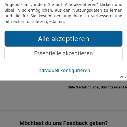
28
Schließt du mit ihm ga
Knecht für immer bei dir 
29
Spielst du mit ihm, al
für die Mädchen an die L
30
Versteigert es die Fis
auf dem Markt verkaufe
31
Kannst du mit Speeren
Harpune seinen Kopf du
32
Fass es doch an – du 
Kampf denkst du ein Leb
Gute Nachricht Bibel, durchgesehene N
Möchtest du uns Feedback geben?