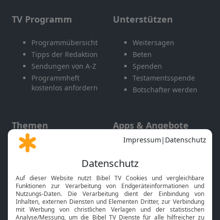
TV Programm
Unterstützen
Programmübersicht
Weitersagen
Tipps der Redaktion
Beten
Sendungen von A-Z
Spenden
Programmheft
Testamentsspende
kostenlos anfordern
Botschafter werden
Themen
Apps & Angebote
Gott und Bibel erklärt
Newsletter
Feiertage
Mobile App
Interviews
Kids App
Neuigkeiten
Smart TV
HbbTV
Bibelthek Online-Bibel
Nächster Gottesdienst