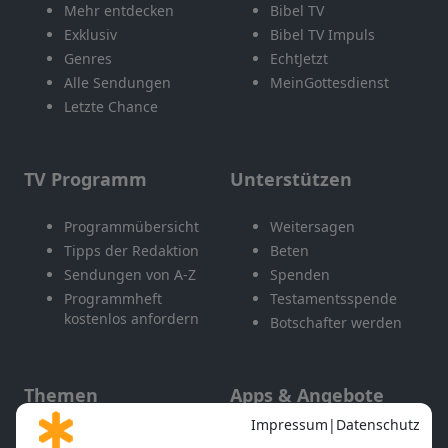
Mehr entdecken
Bibel TV
Exklusiv
Bibel TV Impuls
Genres
EchtJetzt
Alle Sendungen
MeinGottesdienst
Letzte Chance
TV Programm
Unterstützen
Programmübersicht
Weitersagen
Tipps der Redaktion
Beten
Sendungen von A-Z
Spenden
Programmheft
Testamentsspende
kostenlos anfordern
Botschafter werden
Themen
Apps & Angebote
Gott und Bibel erklärt
Newsletter