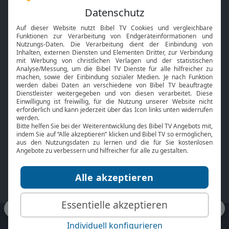
Feiertage
Mobile App
Interviews
Kids App
Neuigkeiten
Smart TV
HbbTV
Bibelthek Online-Bibel
Nächster Gottesdienst
Bibel TV
Service
Über uns
Kontakt
Jobs
TV-Empfang
Presse
FAQ
Mediadaten
bibeltv.de:
Impressum
Datenschutz
Nutzungsbedingungen