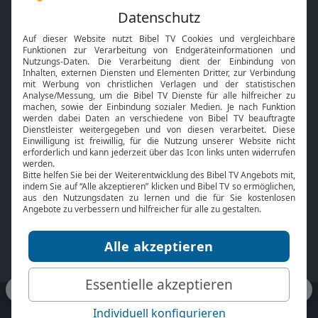
Feiertage
Mobile App
Interviews
Kids App
Neuigkeiten
Smart TV
HbbTV
Bibelthek Online-Bibel
Nächster Gottesdienst
Bibel TV
Service
Über uns
Kontakt
Jobs
TV-Empfang
Presse
FAQ
Mediadaten
bibeltv.de:
Impressum
Datenschutz
Nutzungsbedingungen