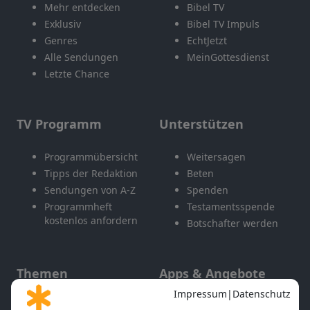
Mehr entdecken
Bibel TV
Exklusiv
Bibel TV Impuls
Genres
EchtJetzt
Alle Sendungen
MeinGottesdienst
Letzte Chance
TV Programm
Unterstützen
Programmübersicht
Weitersagen
Tipps der Redaktion
Beten
Sendungen von A-Z
Spenden
Programmheft
Testamentsspende
kostenlos anfordern
Botschafter werden
Themen
Apps & Angebote
Gott und Bibel erklärt
Newsletter