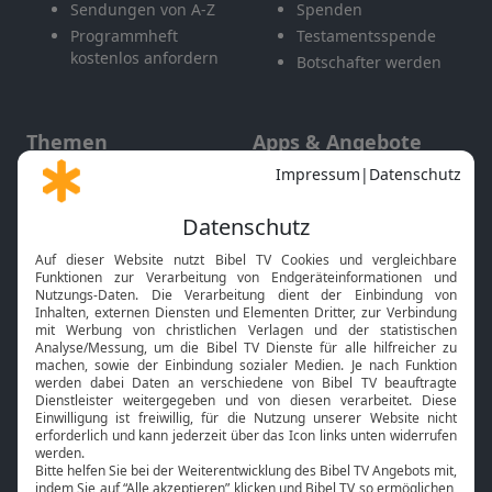
Sendungen von A-Z
Spenden
Programmheft
Testamentsspende
kostenlos anfordern
Botschafter werden
Themen
Apps & Angebote
Gott und Bibel erklärt
Newsletter
Feiertage
Mobile App
Interviews
Kids App
Neuigkeiten
Smart TV
HbbTV
Bibelthek Online-Bibel
Nächster Gottesdienst
Bibel TV
Service
Über uns
Kontakt