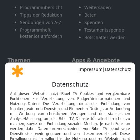
Programmübersicht
Weitersagen
Tipps der Redaktion
Beten
Sendungen von A-Z
Spenden
Programmheft
Testamentsspende
kostenlos anfordern
Botschafter werden
Themen
Apps & Angebote
Gott und Bibel erklärt
Newsletter
Feiertage
Mobile App
Interviews
Kids App
Neuigkeiten
Smart TV
HbbTV
Bibelthek Online-Bibel
Nächster Gottesdienst