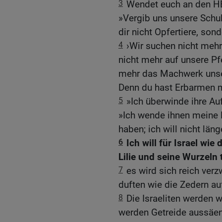
3
Wendet euch an den H
»Vergib uns unsere Schu
dir nicht Opfertiere, son
4
›Wir suchen nicht mehr 
nicht mehr auf unsere Pf
mehr das Machwerk unser
Denn du hast Erbarmen m
5
»Ich überwinde ihre A
»Ich wende ihnen meine L
haben; ich will nicht läng
6
Ich will für Israel wie
Lilie und seine Wurzeln 
7
es wird sich reich ver
duften wie die Zedern a
8
Die Israeliten werden 
werden Getreide aussäen