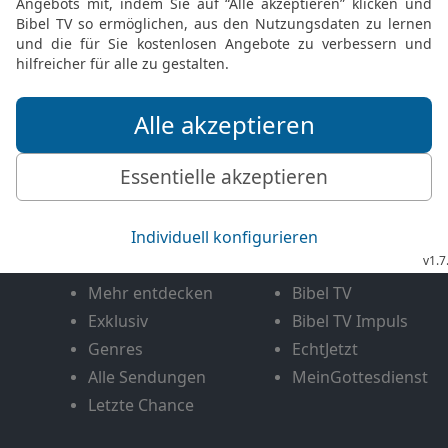
FEEDBACK SENDEN
Mediathek
Livestream
Mehr entdecken
Bibel TV
Exklusiv
Bibel TV Impuls
Genres
EchtJetzt
Alle Sendungen
MeinGottesdienst
Letzte Chance