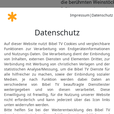
die berühmten Weinstöc
9
Efraïm, wozu brauchst 
eure Bitten hört und freun
üppig grünender Baum; v
Ein Nachwort
10
Wer klug und einsichti
Buch geschrieben steht
Weg zu einem erfüllten L
aber wer sich gegen den
Gute Nachricht Bibel, durchgesehene N
Möchtest du uns Feedback geben?
Bewertung der Bibelthek