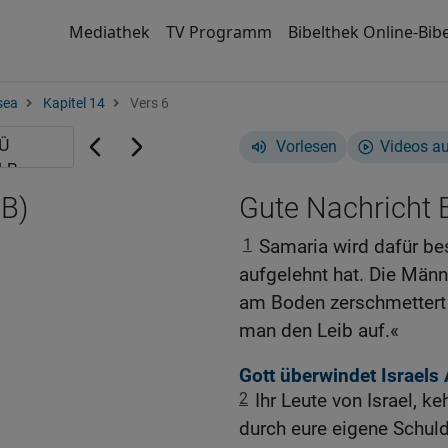
Mediathek
TV Programm
Bibelthek Online-Bibe
sea
Kapitel 14
Vers 6
Vorlesen
Videos a
NB)
Gute Nachricht B
1
Samaria wird dafür bes
aufgelehnt hat. Die Männ
am Boden zerschmettert 
man den Leib auf.«
Gott überwindet Israels
2
Ihr Leute von Israel, 
durch eure eigene Schuld 