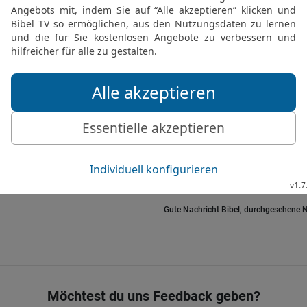
euch laden! Geht nicht z
El und schwört dort nich
16
Israel ist wie eine s
auf freiem Feld weiden
17
Die Leute von Efraïm 
ihnen ist nicht zu helfen.
18
Im Saufen und Huren 
es ihre Führer. Aber es 
19
Ein Sturmwind fegt si
nichts mehr.
Gute Nachricht Bibel, durchgesehene N
Möchtest du uns Feedback geben?