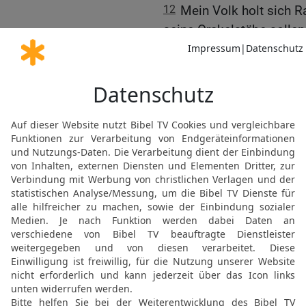
12
Mein Volk holt sich R
seine Orakelstäbe solle
Geist der Hurerei verführ
wenden sich alle von mir
gehören.
13
Sie verbrennen Opfer
Bergen und Hügeln, unter
In deren Schatten ist e
eure Töchter zu Huren w
Ehe brechen.
14
Aber nicht sie ziehe i
gehen mit den Huren beis
zusammen mit den gewei
unwissende Volk es ihn
15
Aber wenn es auch die
untreu werden: Ihr Leute 