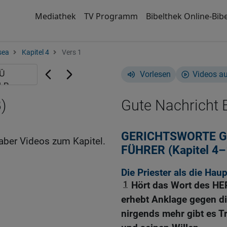
Mediathek
TV Programm
Bibelthek Online-Bibe
sea
Kapitel 4
Vers 1
Vorlesen
Videos a
)
Gute Nachricht B
GERICHTSWORTE GE
aber Videos zum Kapitel.
FÜHRER (Kapitel 4–
Die Priester als die Hau
1
Hört das Wort des HER
erhebt Anklage gegen d
nirgends mehr gibt es T