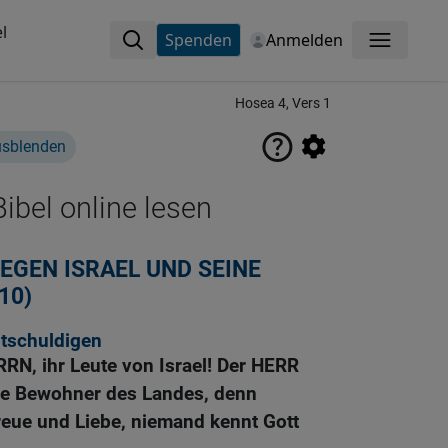
l
Spenden
Anmelden
Menü
Hosea 4, Vers 1
usblenden
ibel online lesen
GEN ISRAEL UND SEINE
10)
ptschuldigen
RN, ihr Leute von Israel! Der HERR
ie Bewohner des Landes, denn
reue und Liebe, niemand kennt Gott