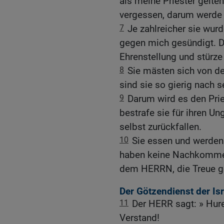
als meine Priester gelten
vergessen, darum werde
7
Je zahlreicher sie wurd
gegen mich gesündigt. De
Ehrenstellung und stürze
8
Sie mästen sich von d
sind sie so gierig nach 
9
Darum wird es den Prie
bestrafe sie für ihren U
selbst zurückfallen.
10
Sie essen und werden n
haben keine Nachkommen.
dem HERRN, die Treue g
Der Götzendienst der Isr
11
Der HERR sagt: » Hur
Verstand!