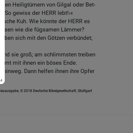
u den Heiligtümern von Gilgal oder Bet-
t: ›So gewiss der HERR lebt!‹«
törrische Kuh. Wie könnte der HERR es
 lassen wie die fügsamen Lämmer?
haben sich mit den Götzen verbündet;
sind sie groß; am schlimmsten treiben
nimmt mit ihnen ein böses Ende.
e hinweg. Dann helfen ihnen ihre Opfer
euausgabe, © 2018 Deutsche Bibelgesellschaft, Stuttgart