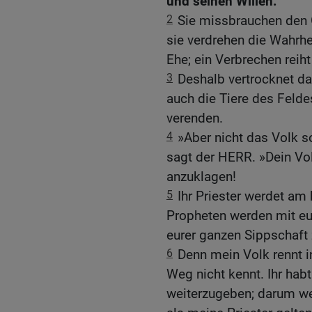
und seinen Willen.
2
Sie missbrauchen den 
sie verdrehen die Wahrhe
Ehe; ein Verbrechen reiht
3
Deshalb vertrocknet d
auch die Tiere des Felde
verenden.
4
»Aber nicht das Volk s
sagt der HERR. »Dein Volk
anzuklagen!
5
Ihr Priester werdet am
Propheten werden mit euc
eurer ganzen Sippschaft
6
Denn mein Volk rennt i
Weg nicht kennt. Ihr ha
weiterzugeben; darum we