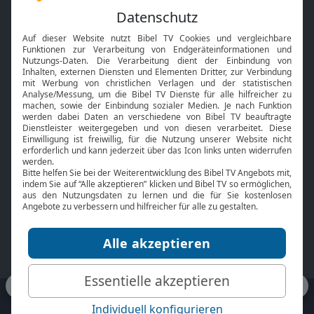
Feiertage
Mobile App
Interviews
Kids App
Neuigkeiten
Smart TV
HbbTV
Bibelthek Online-Bibel
Nächster Gottesdienst
Bibel TV
Service
Über uns
Kontakt
Jobs
TV-Empfang
Presse
FAQ
Mediadaten
bibeltv.de:
Impressum
Datenschutz
Nutzungsbedingungen
Fakten Bibel TV App