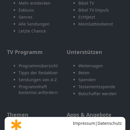
Mehr entdecken
Bibel TV
Exklusiv
Bibel TV Impuls
Genres
EchtJetzt
Alle Sendungen
MeinGottesdienst
Letzte Chance
TV Programm
Unterstützen
Programmübersicht
Weitersagen
Tipps der Redaktion
Beten
Sendungen von A-Z
Spenden
Programmheft
Testamentsspende
kostenlos anfordern
Botschafter werden
Themen
Apps & Angebote
Gott und Bibel erklärt
Newsletter