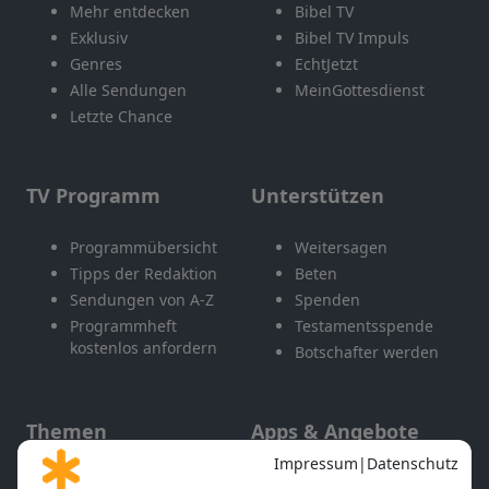
Mehr entdecken
Bibel TV
Exklusiv
Bibel TV Impuls
Genres
EchtJetzt
Alle Sendungen
MeinGottesdienst
Letzte Chance
TV Programm
Unterstützen
Programmübersicht
Weitersagen
Tipps der Redaktion
Beten
Sendungen von A-Z
Spenden
Programmheft
Testamentsspende
kostenlos anfordern
Botschafter werden
Themen
Apps & Angebote
Gott und Bibel erklärt
Newsletter