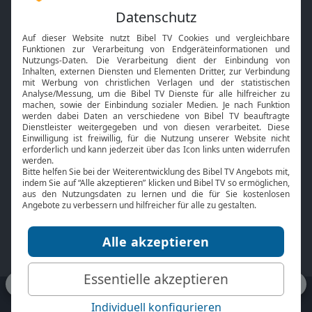
Feiertage
Mobile App
Interviews
Kids App
Neuigkeiten
Smart TV
HbbTV
Bibelthek Online-Bibel
Nächster Gottesdienst
Bibel TV
Service
Über uns
Kontakt
Jobs
TV-Empfang
Presse
FAQ
Mediadaten
bibeltv.de:
Impressum
Datenschutz
Nutzungsbedingungen
Fakten Bibel TV App