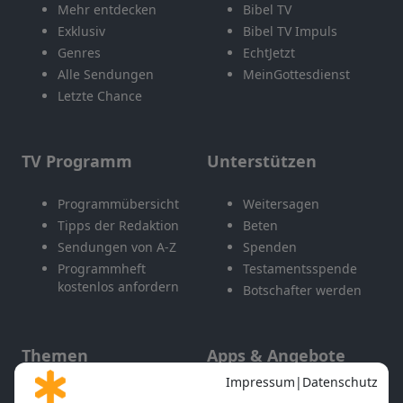
Mehr entdecken
Bibel TV
Exklusiv
Bibel TV Impuls
Genres
EchtJetzt
Alle Sendungen
MeinGottesdienst
Letzte Chance
TV Programm
Unterstützen
Programmübersicht
Weitersagen
Tipps der Redaktion
Beten
Sendungen von A-Z
Spenden
Programmheft
Testamentsspende
kostenlos anfordern
Botschafter werden
Themen
Apps & Angebote
Gott und Bibel erklärt
Newsletter