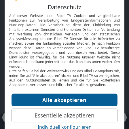
Feiertage
Mobile App
Interviews
Kids App
Neuigkeiten
Smart TV
HbbTV
Bibelthek Online-Bibel
Nächster Gottesdienst
Bibel TV
Service
Über uns
Kontakt
Jobs
TV-Empfang
Presse
FAQ
Mediadaten
bibeltv.de:
Impressum
Datenschutz
Nutzungsbedingungen