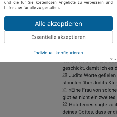
begangen haben, wird Go
18
Dann komme ich und s
ganzen Heer aus und grei
Widerstand leisten!
19
Ich führe dich durch 
mitten in der Stadt deine
Jerusalem scheuchen wie
mehr hat, und kein Hund
hat Gott mir klar und deu
geschickt, damit ich es d
20
Judits Worte gefielen
staunten über Judits Klu
21
»Eine Frau von solch
gibt es nicht ein zweites
22
Holofernes sagte zu i
deines Gottes, dass er 