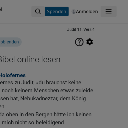
l
Spenden
Anmelden
Menü
Judit 11, Vers 4
usblenden
ibel online lesen
Holofernes
rnes zu Judit, »du brauchst keine
e noch keinem Menschen etwas zuleide
ossen hat, Nebukadnezzar, dem König
en.
a oben in den Bergen hätte ich keinen
 mich nicht so beleidigend