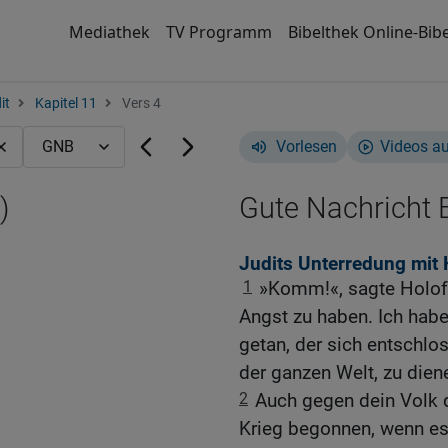
Mediathek
TV Programm
Bibelthek Online-Bibe
it
Kapitel 11
Vers 4
Vorlesen
Videos a
)
Gute Nachricht B
Judits Unterredung mit 
1
»Komm!«, sagte Holofe
Angst zu haben. Ich hab
getan, der sich entschl
der ganzen Welt, zu dien
2
Auch gegen dein Volk d
Krieg begonnen, wenn es