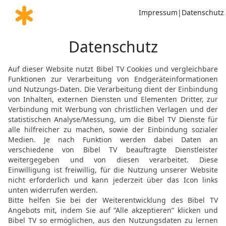
heilig, dass wir sie nic
14
Weil aber die Einwohn
dieses Gebot hinweggese
geschickt. Sie sollen den
Ausnahme zu gestatten.
15
Aber an dem Tag, an d
Leute von Betulia von ihr
Stadt aus, damit du sie v
16
Ich sehe klar voraus
für mich der Grund, mein 
mich zu dir geschickt! Ich
alle Welt gewaltig staun
17
Deine Dienerin ist ei
Gott des Himmels bei Tag
bleiben, mein Herr; doch
um zu beten. Denn sobal