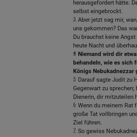
herausgefordert hätte. D
selbst eingebrockt.
3
Aber jetzt sag mir, wa
uns gekommen? Das war d
Du brauchst keine Angst 
heute Nacht und überhau
4
Niemand wird dir etwa
behandeln, wie es sich 
Königs Nebukadnezzar g
5
Darauf sagte Judit zu H
Gegenwart zu sprechen; h
Dienerin, dir mitzuteilen 
6
Wenn du meinem Rat fol
große Tat vollbringen u
Ziel führen.
7
So gewiss Nebukadnezz