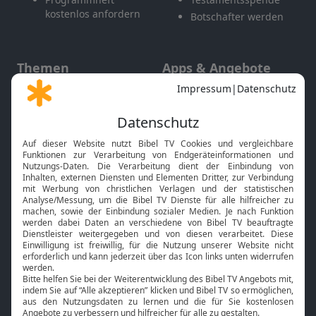
kostenlos anfordern
Botschafter werden
Themen
Apps & Angebote
Gott und Bibel erklärt
Newsletter
Feiertage
Mobile App
Interviews
Kids App
Neuigkeiten
Smart TV
HbbTV
Bibelthek Online-Bibel
Nächster Gottesdienst
Bibel TV
Service
Über uns
Kontakt
Jobs
TV-Empfang