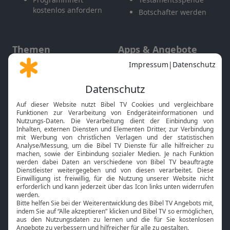
kostenlos anfordern
Botschafter werden
Themen
Apps & Angebote
Gott und Bibel erklärt
Newsletter
Feiertage
Mobile App
Interviews
Kids App
Neuigkeiten
Smart TV
HbbTV
Bibelthek Online-Bibel
Nächster Gottesdienst
Bibel TV
Service
Über uns
Kontakt
Jobs
TV-Empfang