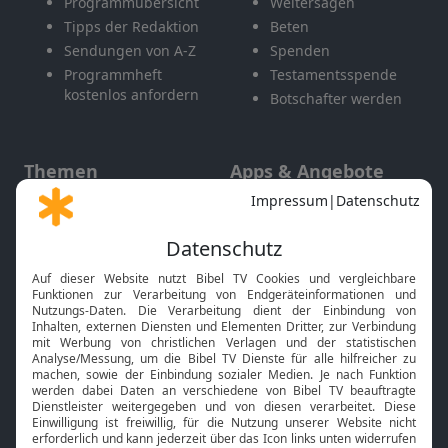
Programmübersicht
Weitersagen
Tipps der Redaktion
Beten
Sendungen von A-Z
Spenden
Programmheft
Testamentsspende
kostenlos anfordern
Botschafter werden
Themen
Apps & Angebote
Gott und Bibel erklärt
Newsletter
Feiertage
Mobile App
Interviews
Kids App
Neuigkeiten
Smart TV
HbbTV
Bibelthek Online-Bibel
Nächster Gottesdienst
Bibel TV
Service