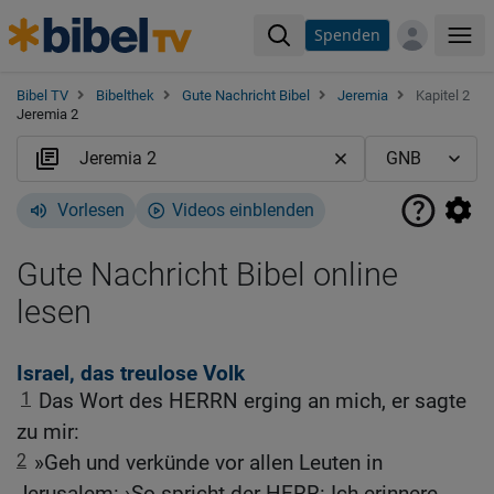
Spenden
Me
Bibel TV
Bibelthek
Gute Nachricht Bibel
Jeremia
Kapitel 2
Jeremia 2
Vorlesen
Videos einblenden
Gute Nachricht Bibel online
lesen
Israel, das treulose Volk
1
Das Wort des HERRN erging an mich, er sagte
zu mir:
2
»Geh und verkünde vor allen Leuten in
Jerusalem: ›So spricht der HERR: Ich erinnere