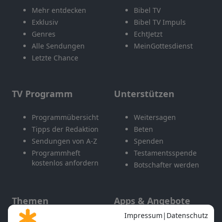
Mehr entdecken
Bibel TV
Exklusiv
Bibel TV Impuls
Genres
EchtJetzt
Alle Sendungen
MeinGottesdienst
Letzte Chance
TV Programm
Unterstützen
Programmübersicht
Weitersagen
Tipps der Redaktion
Beten
Sendungen von A-Z
Spenden
Programmheft
Testamentsspende
kostenlos anfordern
Botschafter werden
Themen
Apps & Angebote