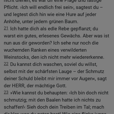
nicht dienen; es war dir eine Plage und lästige
Pflicht. ›Ich will endlich frei sein‹, sagtest du –
und legtest dich hin wie eine Hure auf jeder
Anhöhe, unter jedem grünen Baum.
21
Ich hatte dich als edle Rebe gepflanzt; du
warst ein gutes, erlesenes Gewächs. Aber was ist
nun aus dir geworden? Ich sehe nur noch die
wuchernden Ranken eines verwilderten
Weinstocks, den ich nicht mehr wiedererkenne.
22
Du kannst dich waschen, soviel du willst,
selbst mit der schärfsten Lauge – der Schmutz
deiner Schuld bleibt mir immer vor Augen«, sagt
der HERR, der mächtige Gott.
23
»Wie kannst du behaupten: ›Ich bin doch nicht
schmutzig; mit den Baalen hatte ich nichts zu
schaffen!‹ Sieh doch dein Treiben im Tal; mach