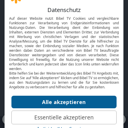
Gott und Bibel erklärt
Newsletter
Feiertage
Mobile App
Interviews
Kids App
Neuigkeiten
Smart TV
HbbTV
Bibelthek Online-Bibel
Nächster Gottesdienst
Bibel TV
Service
Über uns
Kontakt
Jobs
TV-Empfang
Presse
FAQ
Mediadaten
bibeltv.de:
Impressum
Datenschutz