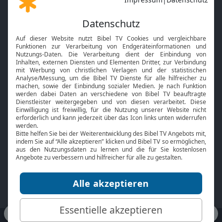
Gott und Bibel erklärt
Newsletter
Feiertage
Mobile App
Interviews
Kids App
Neuigkeiten
Smart TV
HbbTV
Bibelthek Online-Bibel
Nächster Gottesdienst
Bibel TV
Service
Über uns
Kontakt
Jobs
TV-Empfang
Presse
FAQ
Mediadaten
bibeltv.de:
Impressum
Datenschutz