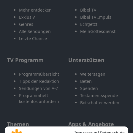
Mehr entdecken
Bibel TV
Exklusiv
Bibel TV Impuls
Genres
EchtJetzt
Alle Sendungen
MeinGottesdienst
Letzte Chance
TV Programm
Unterstützen
Programmübersicht
Weitersagen
Tipps der Redaktion
Beten
Sendungen von A-Z
Spenden
Programmheft
Testamentsspende
kostenlos anfordern
Botschafter werden
Themen
Apps & Angebote