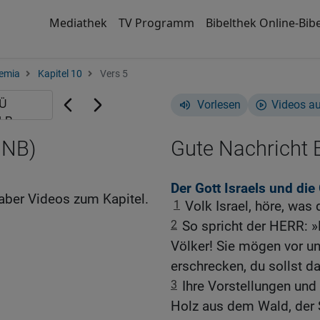
Mediathek
TV Programm
Bibelthek Online-Bibe
emia
Kapitel 10
Vers 5
Vorlesen
Videos a
GNB)
Gute Nachricht B
Der Gott Israels und die
aber Videos zum Kapitel.
1
Volk Israel, höre, was
2
So spricht der HERR: »
Völker! Sie mögen vor 
erschrecken, du sollst da
3
Ihre Vorstellungen und 
Holz aus dem Wald, der 