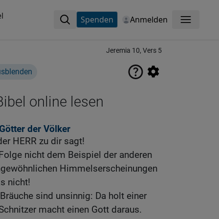
l
Spenden
Anmelden
Menü
Jeremia 10, Vers 5
usblenden
ibel online lesen
 Götter der Völker
 der HERR zu dir sagt!
Folge nicht dem Beispiel der anderen
ungewöhnlichen Himmelserscheinungen
s nicht!
Bräuche sind unsinnig: Da holt einer
Schnitzer macht einen Gott daraus.