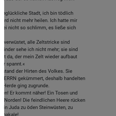
unglückliche Stadt, ich bin tödlich
ird nicht mehr heilen. Ich hatte mir
 sei nicht so schlimm, es ließe sich
t verwüstet, alle Zeltstricke sind
Kinder sehe ich nicht mehr; sie sind
t da, der mein Zelt wieder aufbaut
ber spannt.«
erstand der Hirten des Volkes. Sie
n HERRN gekümmert, deshalb handelten
re Herde ging zugrunde.
ören! Er kommt näher! Ein Tosen und
 Norden! Die feindlichen Heere rücken
e in Juda zu öden Steinwüsten, zu
chakale!