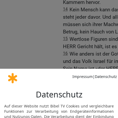
Kammern hervor.
14
Kein Mensch kann das
steht jeder davor. Und al
müssen sich ihrer Machw
Betrug, kein Hauch von Le
15
Wertlose Figuren sind
HERR Gericht hält, ist es
16
Wie anders ist der Got
und das Volk Israel für
Sein Name ist »der HERR,
Auf Jerusalems Bewohne
17
Jerusalem, du belager
Habseligkeiten zusamm
18
Denn so spricht der H
die Menschen dieses Lan
in eine Bedrängnis gera