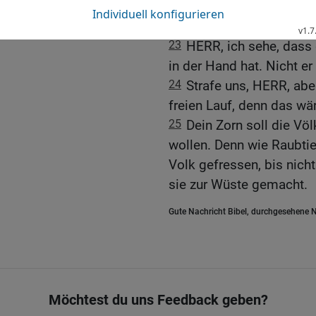
Jeremia betet für sein V
23
HERR, ich sehe, dass 
in der Hand hat. Nicht e
24
Strafe uns, HERR, abe
freien Lauf, denn das wä
25
Dein Zorn soll die Völ
wollen. Denn wie Raubtie
Volk gefressen, bis nich
sie zur Wüste gemacht.
Gute Nachricht Bibel, durchgesehene N
Möchtest du uns Feedback geben?