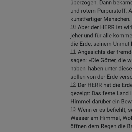
überzogen. Dann bekame
und rotem Purpurstoff. A
kunstfertiger Menschen.
10
Aber der HERR ist wirk
jeher und für alle komme
die Erde; seinem Unmut h
11
Angesichts der fremden
sagen: »Die Götter, die
haben, haben unter dies
sollen von der Erde vers
12
Der HERR hat die Erd
gezeigt: Das feste Land i
Himmel darüber ein Bewe
13
Wenn er es befiehlt,
Wasser am Himmel, Wolke
öffnen dem Regen die Ba