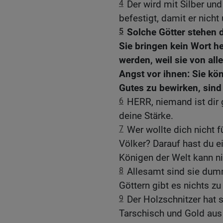
4
Der wird mit Silber un
befestigt, damit er nicht 
5
Solche Götter stehen 
Sie bringen kein Wort 
werden, weil sie von all
Angst vor ihnen: Sie kö
Gutes zu bewirken, sind 
6
HERR, niemand ist dir 
deine Stärke.
7
Wer wollte dich nicht f
Völker? Darauf hast du e
Königen der Welt kann n
8
Allesamt sind sie dumm
Göttern gibt es nichts zu 
9
Der Holzschnitzer hat 
Tarschisch und Gold aus