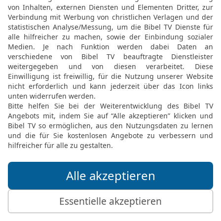
gibt.«
19
Jerusalem klagt: »Ich 
getroffen, meine Wunde w
eingebildet, mein Leiden
ertragen.
20
Doch jetzt ist mein Zel
durchgeschnitten. Meine 
weggegangen. Niemand is
und die Zeltdecken darü
21
So rächt sich der Unv
haben sich nicht um de
sie ohne Einsicht und ih
22
Horcht! Lärm ist zu h
Dröhnen aus dem Land im
an! Sie machen die Städt
einem Tummelplatz für S