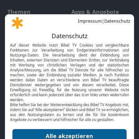
Themen
Apps & Angebote
Gott und Bibel erklärt
Newsletter
Feiertage
Mobile App
Interviews
Kids App
Neuigkeiten
Smart TV
HbbTV
Bibelthek Online-Bibel
Nächster Gottesdienst
Bibel TV
Service
Über uns
Kontakt
Jobs
TV-Empfang
Presse
FAQ
Mediadaten