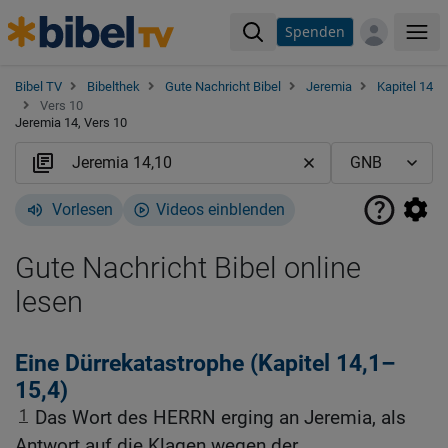
Spenden
Me
Bibel TV
Bibelthek
Gute Nachricht Bibel
Jeremia
Kapitel 14
Vers 10
Jeremia 14, Vers 10
Vorlesen
Videos einblenden
Gute Nachricht Bibel online
lesen
Eine Dürrekatastrophe (Kapitel 14,1–
15,4)
1
Das Wort des HERRN erging an Jeremia, als
Antwort auf die Klagen wegen der