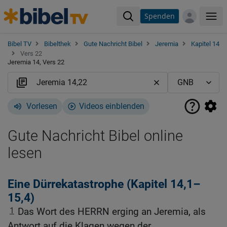
Spenden
Me
Bibel TV
Bibelthek
Gute Nachricht Bibel
Jeremia
Kapitel 14
Vers 22
Jeremia 14, Vers 22
Vorlesen
Videos einblenden
Gute Nachricht Bibel online
lesen
Eine Dürrekatastrophe (Kapitel 14,1–
15,4)
1
Das Wort des HERRN erging an Jeremia, als
Antwort auf die Klagen wegen der