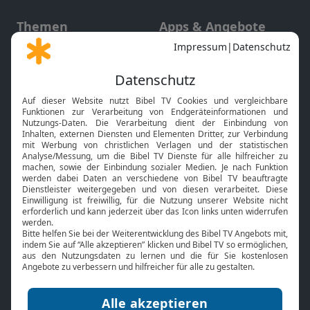
Themen
Apps & Angebote
Gott und Bibel erklärt
Newsletter
Feiertage
Mobile App
Interviews
Kids App
Neuigkeiten
Smart TV
HbbTV
Bibelthek Online-Bibel
Nächster Gottesdienst
Bibel TV
Service
Über uns
Kontakt
Jobs
TV-Empfang
Presse
FAQ
Mediadaten