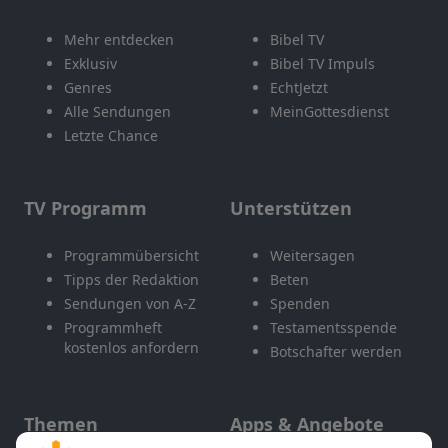
Mehr entdecken
Bibel TV
Exklusiv
Bibel TV Impuls
Genres
EchtJetzt
Alle Sendungen
MeinGottesdienst
Letzte Chance
TV Programm
Unterstützen
Programmübersicht
Weitersagen
Tipps der Redaktion
Beten
Sendungen von A-Z
Spenden
Programmheft
Testamentsspende
kostenlos anfordern
Botschafter werden
Themen
Apps & Angebote