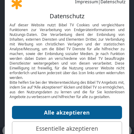
Gott und Bibel erklärt
Newsletter
Feiertage
Mobile App
Interviews
Kids App
Neuigkeiten
Smart TV
HbbTV
Bibelthek Online-Bibel
Nächster Gottesdienst
Bibel TV
Service
Über uns
Kontakt
Jobs
TV-Empfang
Presse
FAQ
Mediadaten