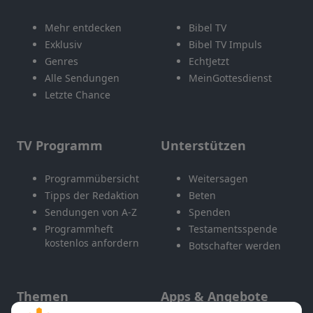
Mehr entdecken
Bibel TV
Exklusiv
Bibel TV Impuls
Genres
EchtJetzt
Alle Sendungen
MeinGottesdienst
Letzte Chance
TV Programm
Unterstützen
Programmübersicht
Weitersagen
Tipps der Redaktion
Beten
Sendungen von A-Z
Spenden
Programmheft
Testamentsspende
kostenlos anfordern
Botschafter werden
Themen
Apps & Angebote