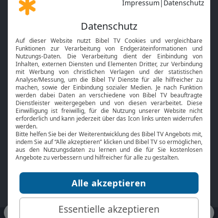
Gott und Bibel erklärt
Newsletter
Feiertage
Mobile App
Interviews
Kids App
Neuigkeiten
Smart TV
HbbTV
Bibelthek Online-Bibel
Nächster Gottesdienst
Bibel TV
Service
Über uns
Kontakt
Jobs
TV-Empfang
Presse
FAQ
Mediadaten