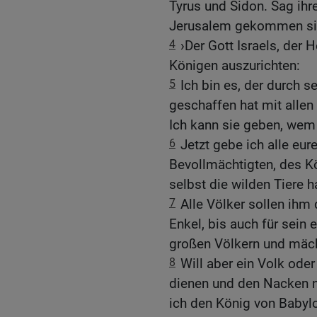
Tyrus und Sidon. Sag ihr
Jerusalem gekommen si
4
›Der Gott Israels, der H
Königen auszurichten:
5
Ich bin es, der durch s
geschaffen hat mit allen
Ich kann sie geben, wem 
6
Jetzt gebe ich alle eu
Bevollmächtigten, des K
selbst die wilden Tiere 
7
Alle Völker sollen ihm
Enkel, bis auch für sein
großen Völkern und mäch
8
Will aber ein Volk ode
dienen und den Nacken n
ich den König von Babyl