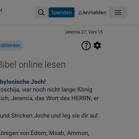
l
Spenden
Anmelden
Menü
Jeremia 27, Vers 15
usblenden
ibel online lesen
abylonische Joch!
Joschija, war noch nicht lange König
mich, Jeremia, das Wort des HERRN, er
und Stricken Joche und leg sie dir auf
 Königen von Edom, Moab, Ammon,