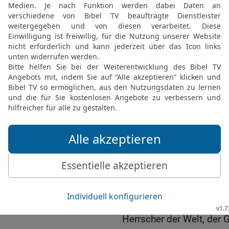
17
Hört nicht auf sie! U
Babylonien, dann bleibt 
ein Trümmerfeld werden
18
Wären diese Leute wir
des HERRN zu finden ist
Sie würden den HERRN, d
dass er die wenigen Sch
Königspalast und in der 
nach Babylon wegbringen
19-21
Noch sind sie hier:
große Bronzebecken, die
Geräte; Nebukadnezzar, d
mitgenommen, als er Joj
von Juda, mit allen einf
Jerusalem nach Babyloni
Herrscher der Welt, der G