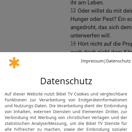
ihr am Leben.
13
Oder willst du mit d
Hunger oder Pest? Ein s
angedroht, das sich dem
unterwerfen will.
14
Hört nicht auf die Pro
euch doch nicht dem Köni
Unglück.
15
Der HERR sagt: ›Ich h
sie behaupten, in meine
hört, muss ich euch ver
und die Propheten, die 
16
Zu den Priestern und
spricht der HERR: ›Hört 
einreden wollen, dass di
Babylon zurückgebracht 