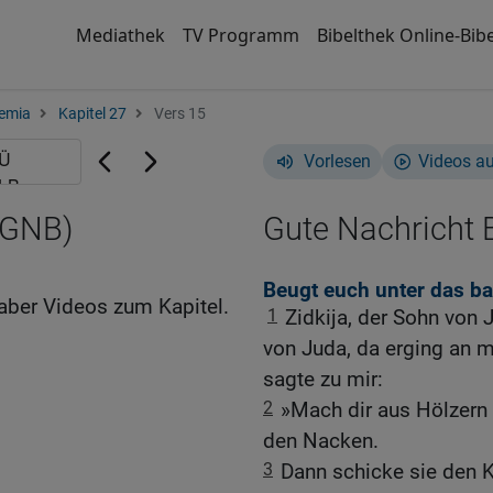
Mediathek
TV Programm
Bibelthek Online-Bibe
emia
Kapitel 27
Vers 15
Vorlesen
Videos a
(GNB)
Gute Nachricht B
Beugt euch unter das b
aber Videos zum Kapitel.
1
Zidkija, der Sohn von 
von Juda, da erging an 
sagte zu mir:
2
»Mach dir aus Hölzern 
den Nacken.
3
Dann schicke sie den