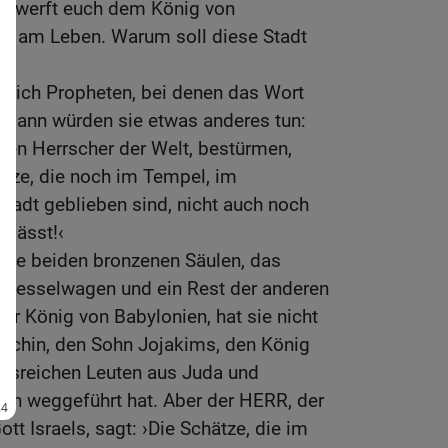
nterwerft euch dem König von
ihr am Leben. Warum soll diese Stadt
?
klich Propheten, bei denen das Wort
, dann würden sie etwas anderes tun:
en Herrscher der Welt, bestürmen,
ätze, die noch im Tempel, im
Stadt geblieben sind, nicht auch noch
 lässt!‹
 die beiden bronzenen Säulen, das
 Kesselwagen und ein Rest der anderen
er König von Babylonien, hat sie nicht
achin, den Sohn Jojakims, den König
lussreichen Leuten aus Juda und
en weggeführt hat. Aber der HERR, der
ott Israels, sagt: ›Die Schätze, die im