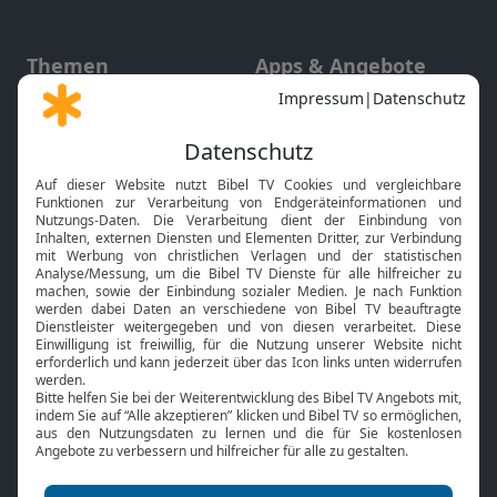
Themen
Apps & Angebote
Gott und Bibel erklärt
Newsletter
Feiertage
Mobile App
Interviews
Kids App
Neuigkeiten
Smart TV
HbbTV
Bibelthek Online-Bibel
Nächster Gottesdienst
Bibel TV
Service
Über uns
Kontakt
Jobs
TV-Empfang
Presse
FAQ
Mediadaten