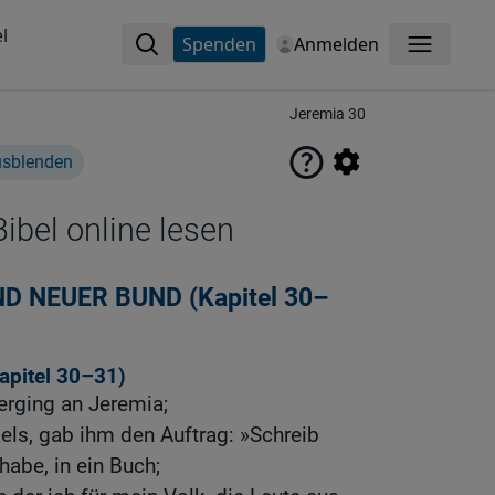
l
Spenden
Anmelden
Menü
Jeremia 30
usblenden
ibel online lesen
D NEUER BUND (Kapitel 30–
apitel 30
–31)
rging an Jeremia;
aels, gab ihm den Auftrag: »Schreib
 habe, in ein Buch;