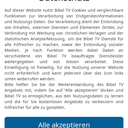
die Gefangenschaft gefüh
ausgeplündert haben, we
ausgeplündert.
17
Sie sagen, ich hätte d
Stadt, nach der niemand 
wiederherstellen!«, sag
heilen!«
Wiederaufbau und Erne
18
Der HERR sagt: »Ich
Erbarmen haben und all
Bergen von Schutt sollen 
an der alten Stelle wied
19
Mein Volk soll sich w
singen. Ich lasse es wie
abnehmen. Ich bringe si
verachtet.