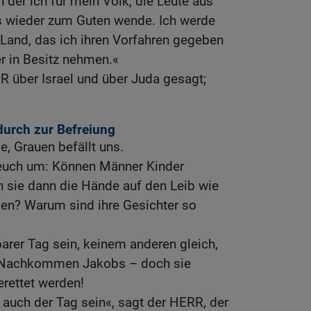
 der ich für mein Volk, die Leute aus
es wieder zum Guten wende. Ich werde
 Land, das ich ihren Vorfahren gegeben
er in Besitz nehmen.«
 über Israel und über Juda gesagt;
durch zur Befreiung
e, Grauen befällt uns.
 euch um: Können Männer Kinder
sie dann die Hände auf den Leib wie
gen? Warum sind ihre Gesichter so
barer Tag sein, keinem anderen gleich,
ie Nachkommen Jakobs – doch sie
rettet werden!
 auch der Tag sein«, sagt der HERR, der