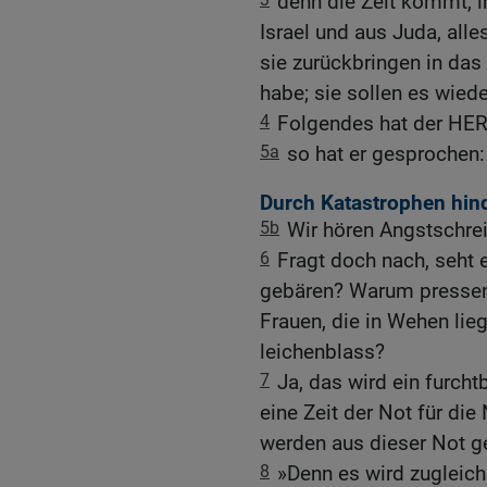
denn die Zeit kommt, in
Israel und aus Juda, all
sie zurückbringen in das
habe; sie sollen es wied
4
Folgendes hat der HERR
5a
so hat er gesprochen:
Durch Katastrophen hin
5b
Wir hören Angstschrei
6
Fragt doch nach, seht
gebären? Warum pressen 
Frauen, die in Wehen lie
leichenblass?
7
Ja, das wird ein furcht
eine Zeit der Not für d
werden aus dieser Not ge
8
»Denn es wird zugleich