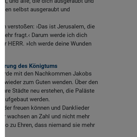
rt, und alle, die dich ausgeraubt und
rden selbst ausgeraubt und
ich verstoßen: ›Das ist Jerusalem, die
mehr fragt.‹ Darum werde ich dich
t der HERR. »Ich werde deine Wunden
uerung des Königtums
 werde mit den Nachkommen Jakobs
es wieder zum Guten wenden. Über den
ihre Städte neu erstehen, die Paläste
er aufgebaut werden.
ieder freuen können und Danklieder
der wachsen an Zahl und nicht mehr
e so zu Ehren, dass niemand sie mehr