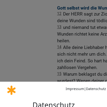
Gott selbst wird die Wu
12
Der HERR sagt zur Zion
deine Wunden sind tödli
13
und niemand tut etwas
Wunden richtet keine Arz
heilen.
14
Alle deine Liebhaber
sich nicht mehr um dich.
ich dein Feind. So hart h
zahllosen Vergehen.
15
Warum beklagst du dic
wurdest? Wegen deiner g
Vergehen musste ich dic
16
Doch alle, die dich g
werden selbst gefressen