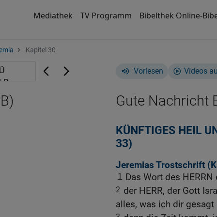
Mediathek
TV Programm
Bibelthek Online-Bibe
emia
Kapitel 30
Vorlesen
Videos a
NB)
Gute Nachricht B
KÜNFTIGES HEIL UN
33)
Jeremias Trostschrift (
K
1
Das Wort des HERRN e
2
der HERR, der Gott Isr
alles, was ich dir gesagt
3