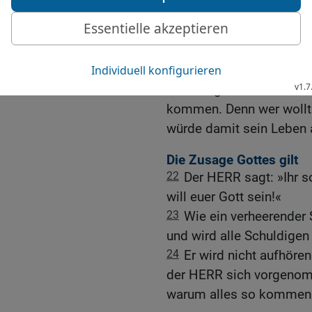
20
Es wird mit ihnen wie
Schutz leben sie in Sicher
Rechenschaft.
21
Ihr Herrscher wird wie
ihrem eigenen Volk. Ich 
kommen. Denn wer wollte
würde damit sein Leben 
Die Zusage Gottes gilt
22
Der HERR sagt: »Ihr s
will euer Gott sein!«
23
Wie ein verheerender
und wird alle Schuldigen 
24
Er wird nicht aufhören
der HERR sich vorgenomm
warum alles so kommen