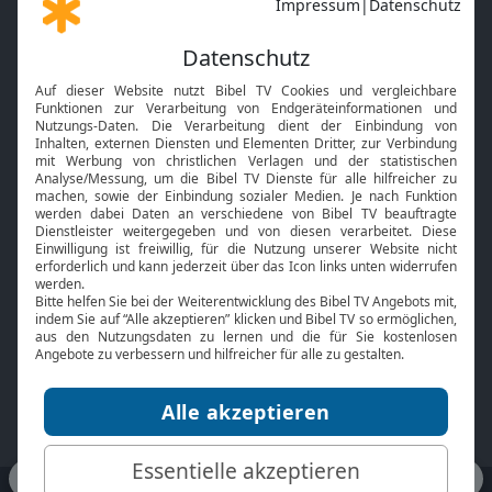
Gott und Bibel erklärt
Newsletter
Feiertage
Mobile App
Interviews
Kids App
Neuigkeiten
Smart TV
HbbTV
Bibelthek Online-Bibel
Nächster Gottesdienst
Bibel TV
Service
Über uns
Kontakt
Jobs
TV-Empfang
Presse
FAQ
Mediadaten