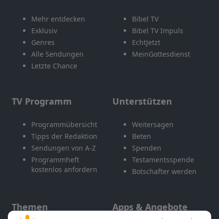
Mehr entdecken
Bibel TV
Exklusiv
Bibel TV Impuls
Genres
EchtJetzt
Alle Sendungen
MeinGottesdienst
Letzte Chance
TV Programm
Unterstützen
Programmübersicht
Weitersagen
Tipps der Redaktion
Beten
Sendungen von A-Z
Spenden
Programmheft
Testamentsspende
kostenlos anfordern
Botschafter werden
Themen
Apps & Angebote