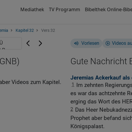
Mediathek
TV Programm
Bibelthek Online-Bibe
emia
Kapitel 32
Vers 32
Vorlesen
Videos a
(GNB)
Gute Nachricht B
Jeremias Ackerkauf als
aber Videos zum Kapitel.
1
Im zehnten Regierungs
es war das achtzehnte R
erging das Wort des HE
2
Das Heer Nebukadnezza
Prophet aber befand sic
Königspalast.