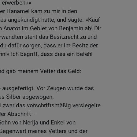
u erwerben.‹«
ter Hanamel kam zu mir in den
es angekündigt hatte, und sagte: »Kauf
n Anatot im Gebiet von Benjamin ab! Dir
wandten steht das Besitzrecht zu und
u dafür sorgen, dass er im Besitz der
ihn!« Ich begriff, dass dies ein Befehl
und gab meinem Vetter das Geld:
e ausgefertigt. Vor Zeugen wurde das
das Silber abgewogen.
 zwar das vorschriftsmäßig versiegelte
er Abschrift –
Sohn von Nerija und Enkel von
 Gegenwart meines Vetters und der