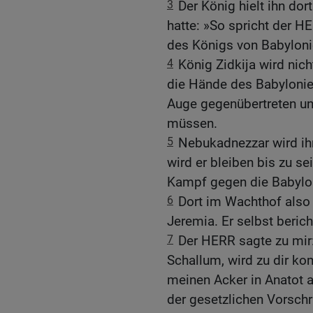
3
Der König hielt ihn do
hatte: »So spricht der HE
des Königs von Babylonie
4
König Zidkija wird nic
die Hände des Babylonier
Auge gegenübertreten u
müssen.
5
Nebukadnezzar wird ih
wird er bleiben bis zu s
Kampf gegen die Babyloni
6
Dort im Wachthof also
Jeremia. Er selbst berich
7
Der HERR sagte zu mir
Schallum, wird zu dir ko
meinen Acker in Anatot a
der gesetzlichen Vorschr