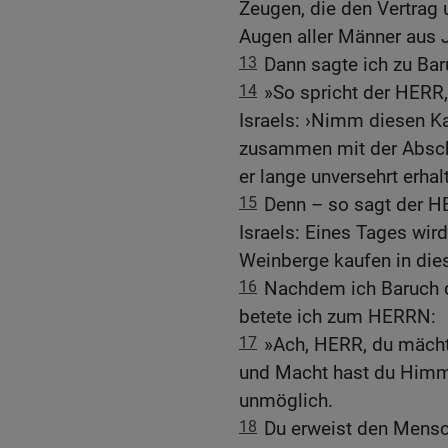
Zeugen, die den Vertrag 
Augen aller Männer aus J
13
Dann sagte ich zu Baru
14
»So spricht der HERR,
Israels: ›Nimm diesen Ka
zusammen mit der Abschri
er lange unversehrt erhalt
15
Denn – so sagt der HE
Israels: Eines Tages wi
Weinberge kaufen in die
16
Nachdem ich Baruch d
betete ich zum HERRN:
17
»Ach, HERR, du mächti
und Macht hast du Himme
unmöglich.
18
Du erweist den Mensc