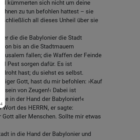
 und kümmerten sich nicht um deine
 ihnen zu tun befohlen hattest – sie
u schließlich all dieses Unheil über sie
ber die die Babylonier die Stadt
schon bis an die Stadtmauern
Jerusalem fallen; die Waffen der Feinde
 Pest sorgen dafür. Es ist
droht hast; du siehst es selbst.
iger Gott, hast du mir befohlen: ›Kauf
Beisein von Zeugen!‹ Dabei ist
ie in der Hand der Babylonier!«
s Wort des HERRN, er sagte:
r Gott aller Menschen. Sollte mir etwas
tadt in die Hand der Babylonier und