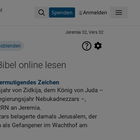
l
Spenden
Anmelden
Menü
Jeremia 32, Vers 32
usblenden
ibel online lesen
 ermutigendes Zeichen
jahr von Zidkija, dem König von Juda –
egierungsjahr Nebukadnezzars –,
RRN an Jeremia.
rs belagerte damals Jerusalem, der
h als Gefangener im Wachthof am