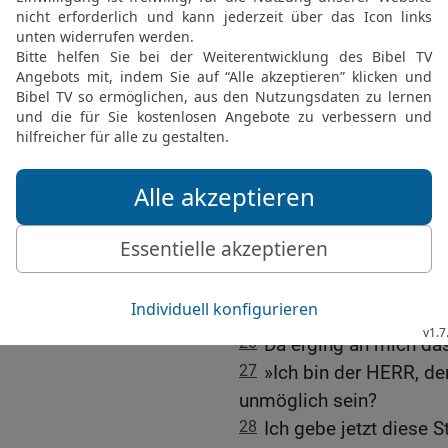
sie nicht mehr auf dich
Weisungen. Alles, was du
taten es nicht. Da hast d
hereinbrechen lassen.
24
Die Angriffsrampen, ü
erstürmen wollen, sind 
vorgetrieben. Bald wird 
zusammen mit Hunger und
eingetroffen, was du ange
25
Und doch, HERR, mächt
dir den Acker! Tu es im 
Jerusalem schon so gut w
26
Da erging an mich da
27
»Ich bin der HERR, de
unmöglich sein?
28
Ich gebe jetzt diese S