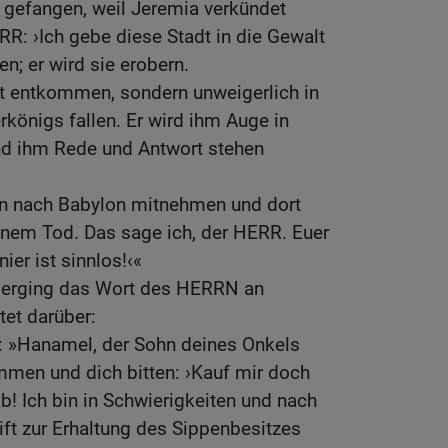
rt gefangen, weil Jeremia verkündet
RR: ›Ich gebe diese Stadt in die Gewalt
n; er wird sie erobern.
ht entkommen, sondern unweigerlich in
königs fallen. Er wird ihm Auge in
nd ihm Rede und Antwort stehen
n nach Babylon mitnehmen und dort
einem Tod. Das sage ich, der HERR. Euer
er ist sinnlos!‹«
 erging das Wort des HERRN an
tet darüber:
: »Hanamel, der Sohn deines Onkels
mmen und dich bitten: ›Kauf mir doch
b! Ich bin in Schwierigkeiten und nach
ift zur Erhaltung des Sippenbesitzes