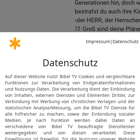
Generationen hin, doch w
bestrafst du auch ihre Ki
›der HERR, der Herrscher
19
Groß sind deine Pläne
genau auf das, was die 
er aufgrund seiner Taten 
20
Damals in Ägypten un
staunenerregende Wunder
sodass dein großer Name
21
Unter staunenerregen
und ausgestrecktem Arm 
herausgeführt; deine Fei
22
Du hast den Leuten vo
ihren Vorfahren mit eine
das von Milch und Honig 
23
Als sie aber das Land