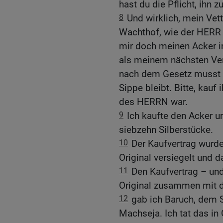
hast du die Pflicht, ihn z
8
Und wirklich, mein Vet
Wachthof, wie der HERR 
mir doch meinen Acker i
als meinem nächsten Ver
nach dem Gesetz musst d
Sippe bleibt. Bitte, kauf 
des HERRN war.
9
Ich kaufte den Acker 
siebzehn Silberstücke.
10
Der Kaufvertrag wurd
Original versiegelt und 
11
Den Kaufvertrag – und
Original zusammen mit d
12
gab ich Baruch, dem 
Machseja. Ich tat das in