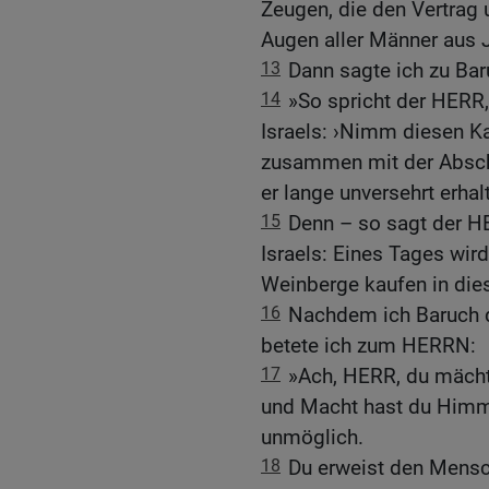
Zeugen, die den Vertrag 
Augen aller Männer aus J
13
Dann sagte ich zu Baru
14
»So spricht der HERR,
Israels: ›Nimm diesen Ka
zusammen mit der Abschri
er lange unversehrt erhalt
15
Denn – so sagt der HE
Israels: Eines Tages wi
Weinberge kaufen in die
16
Nachdem ich Baruch d
betete ich zum HERRN:
17
»Ach, HERR, du mächti
und Macht hast du Himme
unmöglich.
18
Du erweist den Mensc