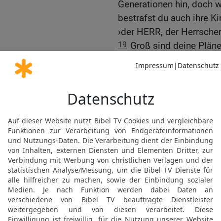
Generationen hin, doch w
bestrafst du auch ihre Ki
›der HERR, der Herrscher
19
Groß sind deine Pläne
genau auf das, was die 
er aufgrund seiner Taten 
20
Damals in Ägypten un
staunenerregende Wunder
sodass dein großer Name
21
Unter staunenerregen
und ausgestrecktem Arm 
herausgeführt; deine Fei
22
Du hast den Leuten vo
ihren Vorfahren mit eine
das von Milch und Honig 
23
Als sie aber das Land