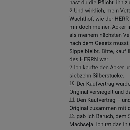
hast du die Pflicht, ihn z
8
Und wirklich, mein Vet
Wachthof, wie der HERR 
mir doch meinen Acker i
als meinem nächsten Ver
nach dem Gesetz musst d
Sippe bleibt. Bitte, kauf 
des HERRN war.
9
Ich kaufte den Acker 
siebzehn Silberstücke.
10
Der Kaufvertrag wurd
Original versiegelt und 
11
Den Kaufvertrag – und
Original zusammen mit d
12
gab ich Baruch, dem 
Machseja. Ich tat das in