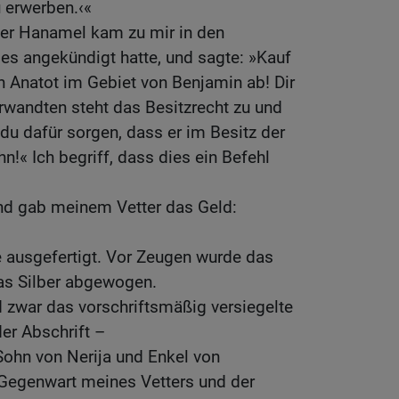
u erwerben.‹«
ter Hanamel kam zu mir in den
es angekündigt hatte, und sagte: »Kauf
n Anatot im Gebiet von Benjamin ab! Dir
wandten steht das Besitzrecht zu und
u dafür sorgen, dass er im Besitz der
ihn!« Ich begriff, dass dies ein Befehl
und gab meinem Vetter das Geld:
e ausgefertigt. Vor Zeugen wurde das
das Silber abgewogen.
 zwar das vorschriftsmäßig versiegelte
er Abschrift –
Sohn von Nerija und Enkel von
 Gegenwart meines Vetters und der