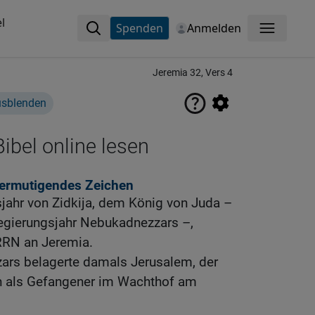
l
Spenden
Anmelden
Menü
Jeremia 32, Vers 4
usblenden
ibel online lesen
 ermutigendes Zeichen
jahr von Zidkija, dem König von Juda –
egierungsjahr Nebukadnezzars –,
RRN an Jeremia.
rs belagerte damals Jerusalem, der
h als Gefangener im Wachthof am