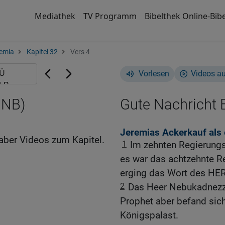
Mediathek
TV Programm
Bibelthek Online-Bibe
emia
Kapitel 32
Vers 4
Vorlesen
Videos a
GNB)
Gute Nachricht B
Jeremias Ackerkauf als
aber Videos zum Kapitel.
1
Im zehnten Regierungs
es war das achtzehnte R
erging das Wort des HE
2
Das Heer Nebukadnezza
Prophet aber befand sic
Königspalast.