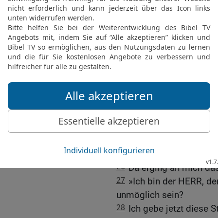
sie nicht mehr auf dich
Weisungen. Alles, was du
taten es nicht. Da hast d
hereinbrechen lassen.
24
Die Angriffsrampen, ü
erstürmen wollen, sind 
vorgetrieben. Bald wird 
zusammen mit Hunger und
eingetroffen, was du ange
25
Und doch, HERR, mächt
dir den Acker! Tu es im 
Jerusalem schon so gut w
26
Da erging an mich da
27
»Ich bin der HERR, de
unmöglich sein?
28
Ich gebe jetzt diese S