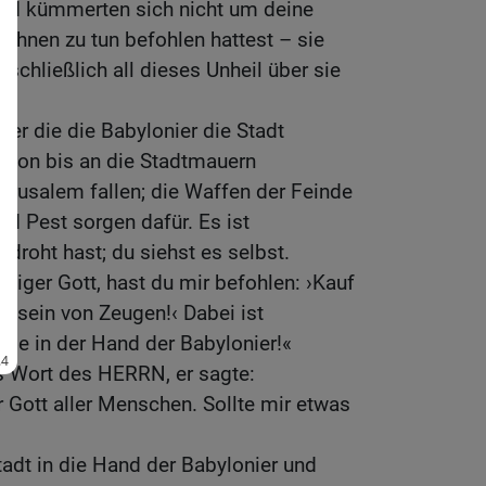
 und kümmerten sich nicht um deine
 ihnen zu tun befohlen hattest – sie
u schließlich all dieses Unheil über sie
ber die die Babylonier die Stadt
schon bis an die Stadtmauern
Jerusalem fallen; die Waffen der Feinde
 Pest sorgen dafür. Es ist
droht hast; du siehst es selbst.
iger Gott, hast du mir befohlen: ›Kauf
Beisein von Zeugen!‹ Dabei ist
ie in der Hand der Babylonier!«
s Wort des HERRN, er sagte:
r Gott aller Menschen. Sollte mir etwas
tadt in die Hand der Babylonier und