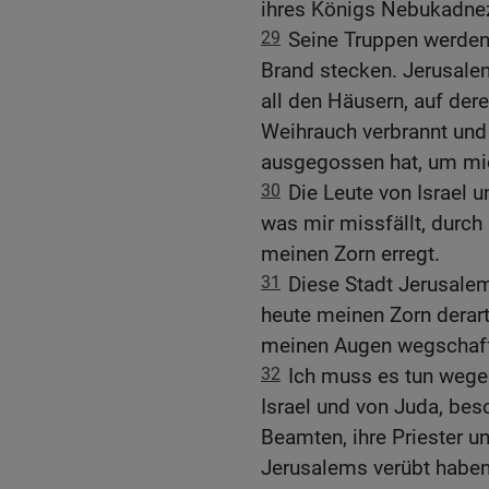
ihres Königs Nebukadnez
29
Seine Truppen werden 
Brand stecken. Jerusale
all den Häusern, auf de
Weihrauch verbrannt und
ausgegossen hat, um mic
30
Die Leute von Israel 
was mir missfällt, durch
meinen Zorn erregt.
31
Diese Stadt Jerusale
heute meinen Zorn derart
meinen Augen wegschaf
32
Ich muss es tun wegen
Israel und von Juda, bes
Beamten, ihre Priester 
Jerusalems verübt haben