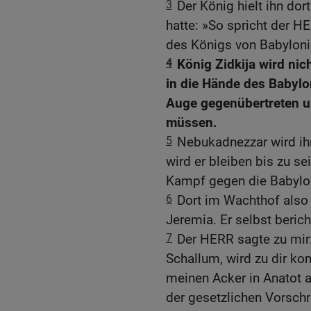
3
Der König hielt ihn do
hatte: »So spricht der HE
des Königs von Babylonie
4
König Zidkija wird ni
in die Hände des Babylon
Auge gegenübertreten u
müssen.
5
Nebukadnezzar wird ih
wird er bleiben bis zu s
Kampf gegen die Babyloni
6
Dort im Wachthof also
Jeremia. Er selbst berich
7
Der HERR sagte zu mir
Schallum, wird zu dir ko
meinen Acker in Anatot a
der gesetzlichen Vorschr