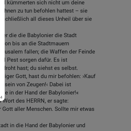
 und kümmerten sich nicht um deine
 ihnen zu tun befohlen hattest – sie
u schließlich all dieses Unheil über sie
ber die die Babylonier die Stadt
schon bis an die Stadtmauern
Jerusalem fallen; die Waffen der Feinde
 Pest sorgen dafür. Es ist
droht hast; du siehst es selbst.
iger Gott, hast du mir befohlen: ›Kauf
Beisein von Zeugen!‹ Dabei ist
ie in der Hand der Babylonier!«
s Wort des HERRN, er sagte:
r Gott aller Menschen. Sollte mir etwas
tadt in die Hand der Babylonier und