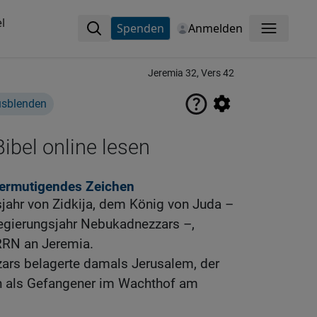
l
Spenden
Anmelden
Menü
Jeremia 32, Vers 42
usblenden
ibel online lesen
 ermutigendes Zeichen
jahr von Zidkija, dem König von Juda –
egierungsjahr Nebukadnezzars –,
RRN an Jeremia.
rs belagerte damals Jerusalem, der
h als Gefangener im Wachthof am