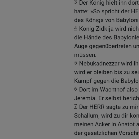
3
Der König hielt ihn do
hatte: »So spricht der HE
des Königs von Babylonie
4
König Zidkija wird nic
die Hände des Babylonier
Auge gegenübertreten u
müssen.
5
Nebukadnezzar wird ih
wird er bleiben bis zu s
Kampf gegen die Babyloni
6
Dort im Wachthof also
Jeremia. Er selbst berich
7
Der HERR sagte zu mir
Schallum, wird zu dir ko
meinen Acker in Anatot a
der gesetzlichen Vorschr