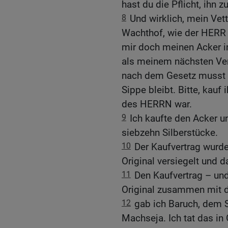
hast du die Pflicht, ihn z
8
Und wirklich, mein Vet
Wachthof, wie der HERR 
mir doch meinen Acker i
als meinem nächsten Ver
nach dem Gesetz musst d
Sippe bleibt. Bitte, kauf 
des HERRN war.
9
Ich kaufte den Acker 
siebzehn Silberstücke.
10
Der Kaufvertrag wurd
Original versiegelt und 
11
Den Kaufvertrag – und
Original zusammen mit d
12
gab ich Baruch, dem 
Machseja. Ich tat das in