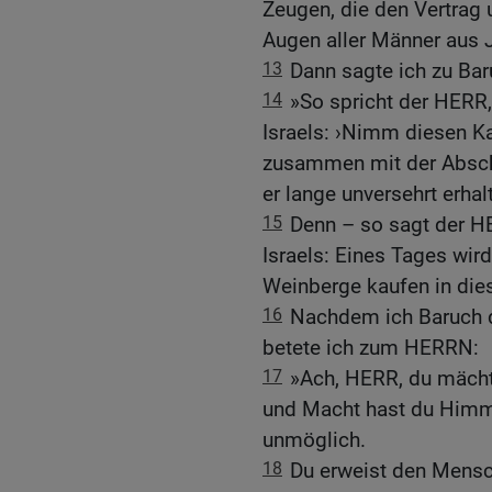
Zeugen, die den Vertrag 
Augen aller Männer aus J
13
Dann sagte ich zu Baru
14
»So spricht der HERR,
Israels: ›Nimm diesen Ka
zusammen mit der Abschri
er lange unversehrt erhalt
15
Denn – so sagt der HE
Israels: Eines Tages wi
Weinberge kaufen in die
16
Nachdem ich Baruch d
betete ich zum HERRN:
17
»Ach, HERR, du mächti
und Macht hast du Himme
unmöglich.
18
Du erweist den Mensc