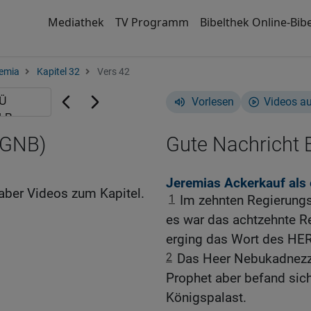
Mediathek
TV Programm
Bibelthek Online-Bibe
emia
Kapitel 32
Vers 42
Vorlesen
Videos a
(GNB)
Gute Nachricht B
Jeremias Ackerkauf als
aber Videos zum Kapitel.
1
Im zehnten Regierungs
es war das achtzehnte R
erging das Wort des HE
2
Das Heer Nebukadnezza
Prophet aber befand sic
Königspalast.