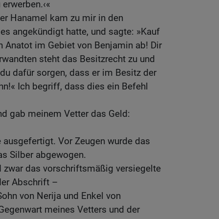
u erwerben.‹«
ter Hanamel kam zu mir in den
es angekündigt hatte, und sagte: »Kauf
n Anatot im Gebiet von Benjamin ab! Dir
wandten steht das Besitzrecht zu und
u dafür sorgen, dass er im Besitz der
ihn!« Ich begriff, dass dies ein Befehl
und gab meinem Vetter das Geld:
e ausgefertigt. Vor Zeugen wurde das
das Silber abgewogen.
 zwar das vorschriftsmäßig versiegelte
er Abschrift –
Sohn von Nerija und Enkel von
 Gegenwart meines Vetters und der