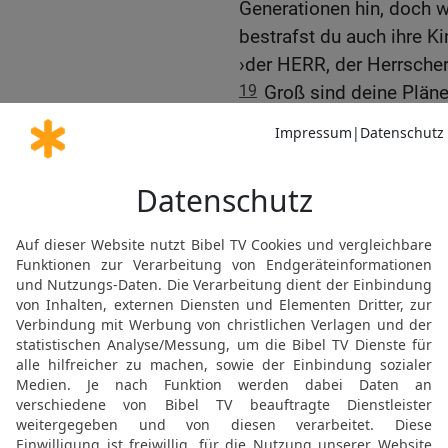
Generationen hin, doch w
bestrafst du auch ihre Ki
›der HERR, der Herrscher
19
Groß sind deine Pläne
genau auf das, was die 
er aufgrund seiner Taten 
20
Damals in Ägypten un
staunenerregende Wunder
sodass dein großer Name
21
Unter staunenerregen
und ausgestrecktem Arm 
herausgeführt; deine Fei
22
Du hast den Leuten vo
ihren Vorfahren mit eine
das von Milch und Honig 
23
Als sie aber das Land