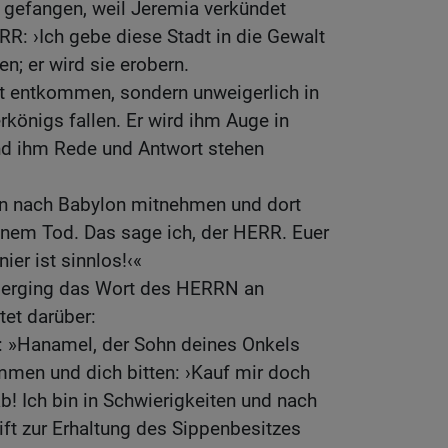
rt gefangen, weil Jeremia verkündet
RR: ›Ich gebe diese Stadt in die Gewalt
n; er wird sie erobern.
ht entkommen, sondern unweigerlich in
königs fallen. Er wird ihm Auge in
nd ihm Rede und Antwort stehen
n nach Babylon mitnehmen und dort
einem Tod. Das sage ich, der HERR. Euer
er ist sinnlos!‹«
 erging das Wort des HERRN an
tet darüber:
: »Hanamel, der Sohn deines Onkels
mmen und dich bitten: ›Kauf mir doch
b! Ich bin in Schwierigkeiten und nach
ift zur Erhaltung des Sippenbesitzes