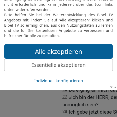
sie nicht mehr auf dich
Weisungen. Alles, was du
taten es nicht. Da hast d
hereinbrechen lassen.
24
Die Angriffsrampen, ü
erstürmen wollen, sind 
vorgetrieben. Bald wird 
zusammen mit Hunger und
eingetroffen, was du ange
25
Und doch, HERR, mächt
dir den Acker! Tu es im 
Jerusalem schon so gut w
26
Da erging an mich da
27
»Ich bin der HERR, de
unmöglich sein?
28
Ich gebe jetzt diese S