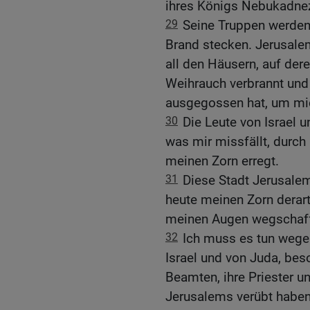
ihres Königs Nebukadnez
29
Seine Truppen werden 
Brand stecken. Jerusale
all den Häusern, auf de
Weihrauch verbrannt und
ausgegossen hat, um mic
30
Die Leute von Israel 
was mir missfällt, durch
meinen Zorn erregt.
31
Diese Stadt Jerusale
heute meinen Zorn derart
meinen Augen wegschaf
32
Ich muss es tun wegen
Israel und von Juda, bes
Beamten, ihre Priester 
Jerusalems verübt haben