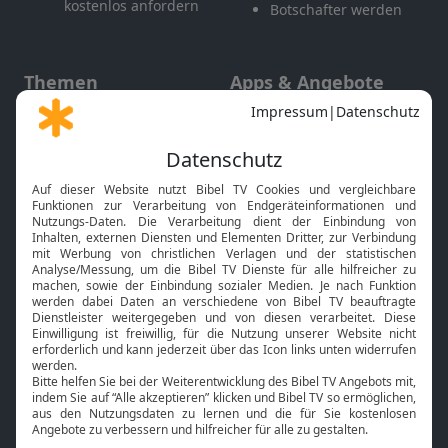
kostenlos anfordern
Botschafter werden
Themen
Apps & Angebote
Gott und Bibel erklärt
Newsletter
Feiertage
Mobile App
Interviews
Kids App
Neuigkeiten
Smart TV
HbbTV
Bibelthek Online-Bibel
Nächster Gottesdienst
Bibel TV
Service
Über uns
Kontakt
Jobs
TV-Empfang
Presse
FAQ