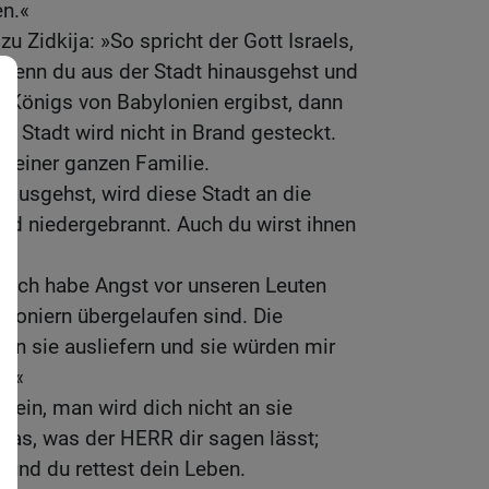
en.«
u Zidkija: »So spricht der Gott Israels,
›Wenn du aus der Stadt hinausgehst und
s Königs von Babylonien ergibst, dann
se Stadt wird nicht in Brand gesteckt.
 deiner ganzen Familie.
nausgehst, wird diese Stadt an die
und niedergebrannt. Auch du wirst ihnen
«
 »Ich habe Angst vor unseren Leuten
yloniern übergelaufen sind. Die
an sie ausliefern und sie würden mir
n.«
»Nein, man wird dich nicht an sie
 das, was der HERR dir sagen lässt;
 und du rettest dein Leben.