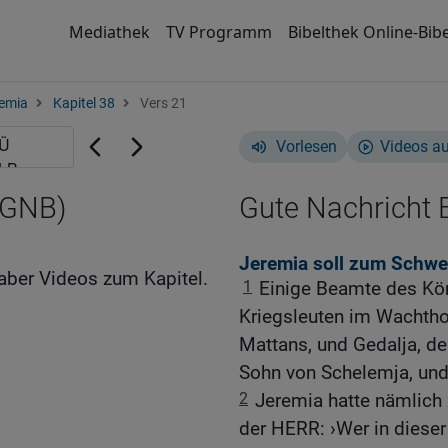
Mediathek
TV Programm
Bibelthek Online-Bibe
emia
Kapitel 38
Vers 21
Vorlesen
Videos a
(GNB)
Gute Nachricht B
Jeremia soll zum Schwe
aber Videos zum Kapitel.
1
Einige Beamte des Kön
Kriegsleuten im Wachtho
Mattans, und Gedalja, de
Sohn von Schelemja, und
2
Jeremia hatte nämlich 
der HERR: ›Wer in dieser