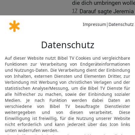
die dich umbringen woll
17
Darauf sagte Jeremia z
der Herrscher der Welt: 
dich den Heerführern de
wirst du gerettet und die
Du bleibst am Leben mit
18
Wenn du aber nicht hi
Babylonier ausgeliefert 
dann nicht entkommen.‹
19
Der König antwortete:
aus Juda, die zu den Bab
Babylonier könnten mich 
bestimmt übel mitspiele
20
Jeremia versicherte: 
ausliefern! Hör doch auf
dann geschieht dir nichts