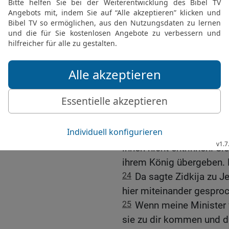
21
Weigerst du dich abe
was mir der HERR gezeig
22
Ich sah, wie man alle
Juda zurückgeblieben wa
hinausbrachte. Und ich h
›Verführt und betrogen ha
wo ihm das Wasser bis z
Stich!‹«
23
Und Jeremia schloss: 
man zu den Babyloniern h
ihnen nicht entrinnen. 
ihrem König übergeben. D
24
Da sagte Zidkija zu J
hier miteinander gespro
25
Wenn meine Minister 
sie zu dir kommen und d