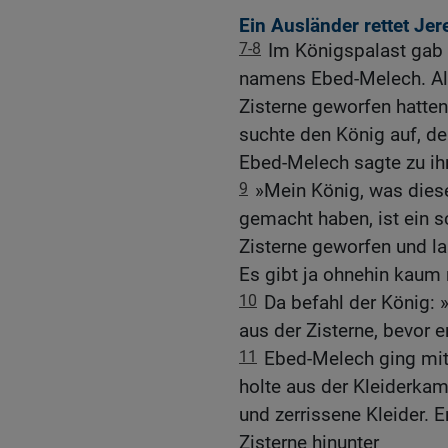
Ein Ausländer rettet Je
7-8
Im Königspalast gab 
namens Ebed-Melech. Als 
Zisterne geworfen hatten,
suchte den König auf, de
Ebed-Melech sagte zu i
9
»Mein König, was die
gemacht haben, ist ein s
Zisterne geworfen und la
Es gibt ja ohnehin kaum 
10
Da befahl der König: 
aus der Zisterne, bevor er
11
Ebed-Melech ging mit
holte aus der Kleiderka
und zerrissene Kleider. E
Zisterne hinunter