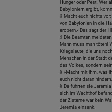
Hunger oder Pest. Wer ab
Babyloniern ergibt, kom
3
Macht euch nichts vor
von Babylonien in die Hä
erobern.‹ Das sagt der 
4
Die Beamten meldeten 
Mann muss man töten! Wen
Kriegsleute, die uns noch
Menschen in der Stadt de
des Volkes, sondern sei
5
»Macht mit ihm, was ih
euch nicht daran hindern
6
Da führten sie Jeremia 
sich im Wachthof befand.
der Zisterne war kein Wa
Jeremia einsank.