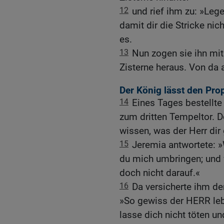
12
und rief ihm zu: »Leg
damit dir die Stricke nic
es.
13
Nun zogen sie ihn mit
Zisterne heraus. Von da 
Der König lässt den Pro
14
Eines Tages bestellte
zum dritten Tempeltor. D
wissen, was der Herr dir
15
Jeremia antwortete: »
du mich umbringen; und w
doch nicht darauf.«
16
Da versicherte ihm de
»So gewiss der HERR leb
lasse dich nicht töten un