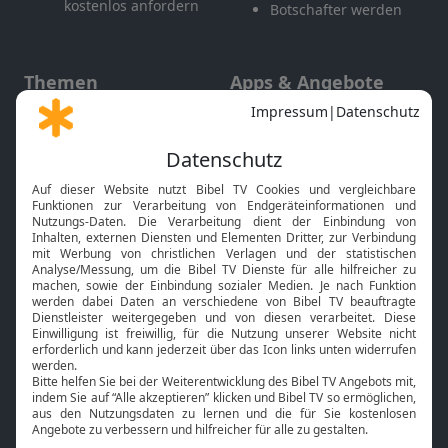
kostenlos anfordern
Botschafter werden
Themen
Apps & Angebote
Gott und Bibel erklärt
Newsletter
Feiertage
Mobile App
Interviews
Kids App
Neuigkeiten
Smart TV
HbbTV
Bibelthek Online-Bibel
Nächster Gottesdienst
Bibel TV
Service
Über uns
Kontakt
Jobs
TV-Empfang
Presse
FAQ