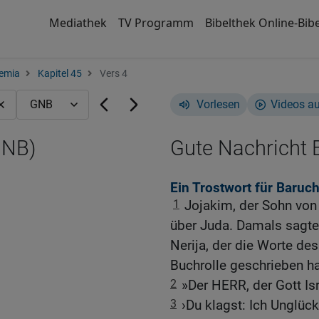
Mediathek
TV Programm
Bibelthek Online-Bibe
emia
Kapitel 45
Vers 4
Vorlesen
Videos a
GNB)
Gute Nachricht B
Ein Trostwort für Baruc
1
Jojakim, der Sohn von 
über Juda. Damals sagte
Nerija, der die Worte de
Buchrolle geschrieben ha
2
»Der HERR, der Gott Isr
3
›Du klagst: Ich Unglüc