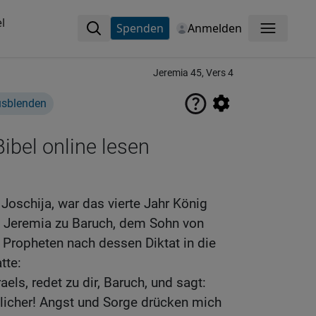
l
Spenden
Anmelden
Menü
Jeremia 45, Vers 4
usblenden
ibel online lesen
h
Joschija, war das vierte Jahr König
 Jeremia zu Baruch, dem Sohn von
s Propheten nach dessen Diktat in die
tte:
aels, redet zu dir, Baruch, und sagt:
klicher! Angst und Sorge drücken mich