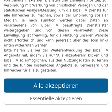
FEEDBACK SENDEN
Mediathek
Livestream
Mehr entdecken
Bibel TV
Exklusiv
Bibel TV Impuls
Genres
EchtJetzt
Alle Sendungen
MeinGottesdienst
Letzte Chance