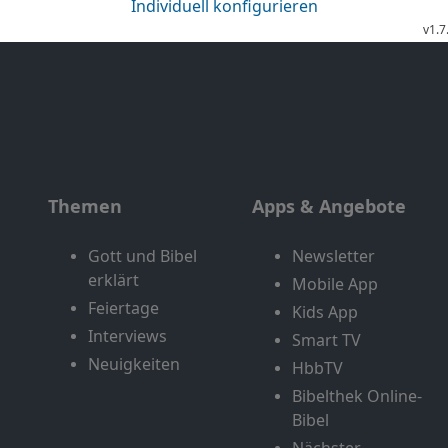
Themen
Apps & Angebote
Gott und Bibel
Newsletter
erklärt
Mobile App
Feiertage
Kids App
Interviews
Smart TV
Neuigkeiten
HbbTV
Bibelthek Online-
Bibel