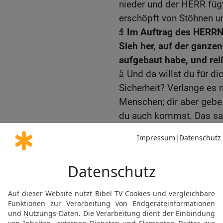
nieder und der HERR füg
erschöpft von Stöhnen u
4
Im Auftrag des HERRN 
Sieh her, auf der ganzen
aufgebaut habe, und rei
5
Und da willst du für d
Sicherheit? Verlange es n
Menschen; dir aber gebe 
du auch kommst. Das sag
Gute Nachricht Bibel, durchgesehene N
Möchtest du uns Feedback geben?
Bewertung der Bibelthek