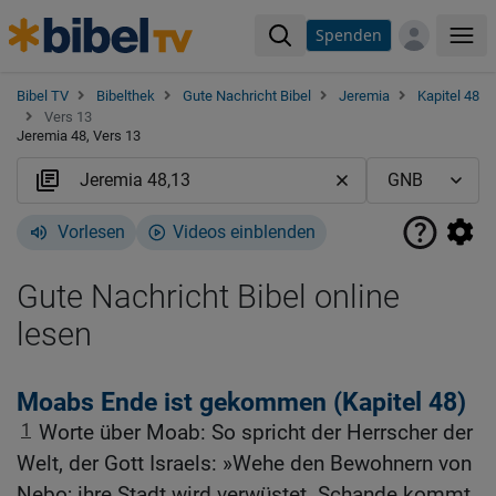
Spenden
Me
Bibel TV
Bibelthek
Gute Nachricht Bibel
Jeremia
Kapitel 48
Vers 13
Jeremia 48, Vers 13
Vorlesen
Videos einblenden
Gute Nachricht Bibel online
lesen
Moabs Ende ist gekommen (Kapitel 48)
1
Worte über Moab: So spricht der Herrscher der
Welt, der Gott Israels: »Wehe den Bewohnern von
Nebo; ihre Stadt wird verwüstet. Schande kommt