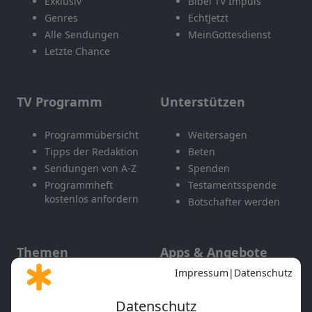
Exklusiv
Bibel TV Impuls
Genres
EchtJetzt
Alle Sendungen
MeinGottesdienst
Letzte Chance
TV Programm
Unterstützen
Programmübersicht
Weitersagen
Tipps der Redaktion
Beten
Sendungen von A-Z
Spenden
Programmheft
Testamentsspende
kostenlos anfordern
Botschafter werden
Themen
Apps & Angebote
Gott und Bibel erklärt
Newsletter
Feiertage
Mobile App