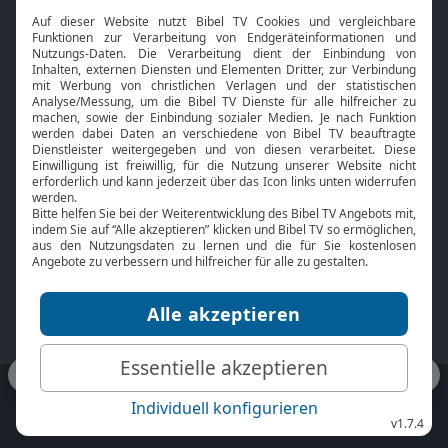
Interviews
Kids App
Neuigkeiten
Smart TV
HbbTV
Bibelthek Online-Bibel
Nächster Gottesdienst
Bibel TV
Service
Über uns
Kontakt
Jobs
TV-Empfang
Presse
FAQ
Mediadaten
bibeltv.de:
Impressum
Datenschutz
Nutzungsbedingungen