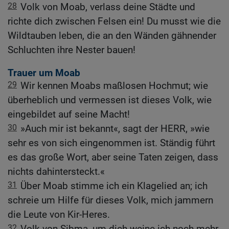
28
Volk von Moab, verlass deine Städte und
richte dich zwischen Felsen ein! Du musst wie die
Wildtauben leben, die an den Wänden gähnender
Schluchten ihre Nester bauen!
Trauer um Moab
29
Wir kennen Moabs maßlosen Hochmut; wie
überheblich und vermessen ist dieses Volk, wie
eingebildet auf seine Macht!
30
»Auch mir ist bekannt«, sagt der HERR, »wie
sehr es von sich eingenommen ist. Ständig führt
es das große Wort, aber seine Taten zeigen, dass
nichts dahintersteckt.«
31
Über Moab stimme ich ein Klagelied an; ich
schreie um Hilfe für dieses Volk, mich jammern
die Leute von Kir-Heres.
32
Volk von Sibma, um dich weine ich noch mehr